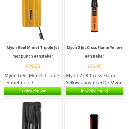
Myon Geel Mimet Tripple Jet
Myon 2 Jet Cross Flame Yellow
met punch aansteker
aansteker
€
29,95
€
29,95
Myon Geel Mimet Tripple
Myon 2 Jet Cross Flame
Jet met punch
Yellow aansteker.De Myon
aansteker.De Myon Geel
2 Jet Cross Flame Yellow
In winkelmand
In winkelmand
Mimet Tripple Jet met
aansteker is geel...
punch aansteker...