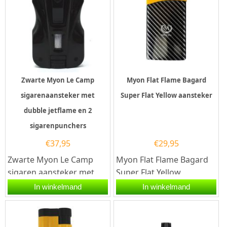
Zwarte Myon Le Camp
Myon Flat Flame Bagard
sigarenaansteker met
Super Flat Yellow aansteker
dubble jetflame en 2
sigarenpunchers
€
37,95
€
29,95
Zwarte Myon Le Camp
Myon Flat Flame Bagard
sigaren aansteker met
Super Flat Yellow
een elektrische
aansteker. De Myon Flat
In winkelmand
In winkelmand
ontsteking en 2 krachtige
Flame Bagard Super Flat...
jet vlammen. Na...