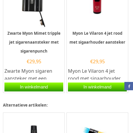
Zwarte Myon Mimet tripple
Myon Le Vilaron 4 jet rood
jet sigarenaansteker met
met sigaarhouder aansteker
sigarenpunch
€
29,95
€
29,95
Zwarte Myon sigaren
Myon Le Vilaron 4 jet
aansteker met een
rood met sigaarhouder
elektrische ontsteking en
aansteker.De Myon Le
In winkelmand
In winkelmand
drie krachtige jet
Vilaron 4 jet rood met...
vlammen. De...
Alternatieve artikelen: