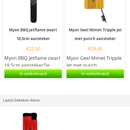
Myon BBQ jetflame zwart
Myon Geel Mimet Tripple Jet
18,5cm aansteker
met punch aansteker
€
22,50
€
29,95
Myon BBQ jetflame zwart
Myon Geel Mimet Tripple
18,5cm aansteker.De
Jet met punch
Myon BBQ jetflame zwart
aansteker.De Myon Geel
In winkelmand
In winkelmand
18,5cm aansteker is
Mimet Tripple Jet met
zwart...
punch aansteker...
Laatst bekeken items