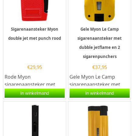
Sigarenaansteker Myon
Gele Myon Le Camp
double jet met punch rood
sigarenaansteker met
dubble jetflame en 2
sigarenpunchers
€
29,95
€
37,95
Rode Myon
Gele Myon Le Camp
sigarenaansteker met
sigarenaansteker met
een elektrische
een elektrische
In winkelmand
In winkelmand
ontsteking en twee
ontsteking en 2 krachtige
krachtige jet vlammen.
jet vlammen. Na...
De...