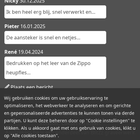
Nicky
30.12.2025
Ik ben heel erg blij, snel verwerkt en...
Pieter
16.01.2025
De aansteker is snel en netjes...
René
19.04.2024
Bedrukken op het leer van de Zippo
heupfles...
Plaats een bericht
Lees alle berichten
Wij gebruiken cookies om uw gebruikservaring te
optimaliseren, het webverkeer te analyseren en om gerichte
en gepersonaliseerde advertenties te kunnen tonen via derde
Aanstekers.be - Ruime collectie aanstekers | Zippo,
partijen. U kunt deze beheren door op "Cookie instellingen" te
Ronson, Colibri en meer!
klikken. Als u akkoord gaat met ons gebruik van cookies, klikt u
Aanstekers.be is een onderdeel van BlitZz graveerwerk.
op "Alle cookies toestaan".