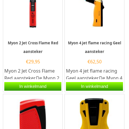
Myon 2 Jet Cross Flame Red
Myon 4 jet flame racing Geel
aansteker
aansteker
€
29,95
€
62,50
Myon 2 Jet Cross Flame
Myon 4 jet flame racing
Red aansteker.De Myon 2
Geel aansteker.De Myon 4
Jet Cross Flame Red
jet flame racing Geel
In winkelmand
In winkelmand
aansteker is rood
aansteker is geel
afgewerkt. De...
afgewerkt....