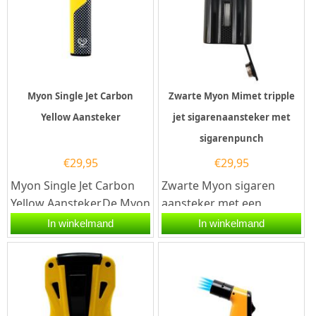
Myon Single Jet Carbon
Zwarte Myon Mimet tripple
Yellow Aansteker
jet sigarenaansteker met
sigarenpunch
€
29,95
€
29,95
Myon Single Jet Carbon
Zwarte Myon sigaren
Yellow Aansteker.De Myon
aansteker met een
Single Jet Carbon Yellow
elektrische ontsteking en
In winkelmand
In winkelmand
Aansteker is Carbon...
drie krachtige jet
vlammen. De...