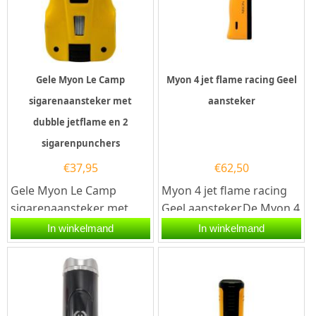
Gele Myon Le Camp
Myon 4 jet flame racing Geel
sigarenaansteker met
aansteker
dubble jetflame en 2
sigarenpunchers
€
37,95
€
62,50
Gele Myon Le Camp
Myon 4 jet flame racing
sigarenaansteker met
Geel aansteker.De Myon 4
een elektrische
jet flame racing Geel
In winkelmand
In winkelmand
ontsteking en 2 krachtige
aansteker is geel
jet vlammen. Na...
afgewerkt....