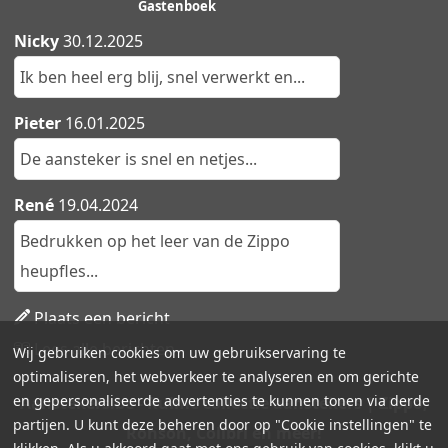
Gastenboek
Nicky
30.12.2025
Ik ben heel erg blij, snel verwerkt en...
Pieter
16.01.2025
De aansteker is snel en netjes...
René
19.04.2024
Bedrukken op het leer van de Zippo
heupfles...
Plaats een bericht
Lees alle berichten
Wij gebruiken cookies om uw gebruikservaring te
optimaliseren, het webverkeer te analyseren en om gerichte
en gepersonaliseerde advertenties te kunnen tonen via derde
Aanstekers.be - Ruime collectie aanstekers | Zippo,
partijen. U kunt deze beheren door op "Cookie instellingen" te
Ronson, Colibri en meer!