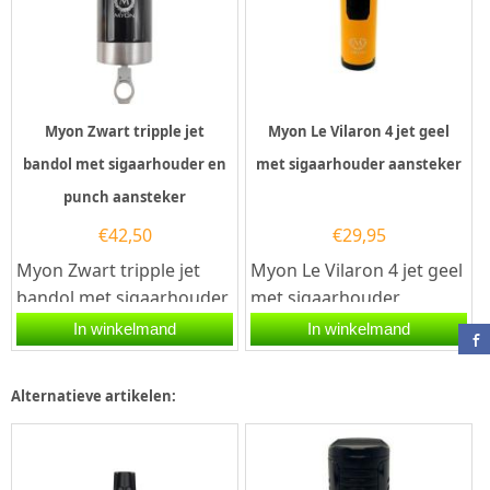
Myon Zwart tripple jet
Myon Le Vilaron 4 jet geel
bandol met sigaarhouder en
met sigaarhouder aansteker
punch aansteker
€
42,50
€
29,95
Myon Zwart tripple jet
Myon Le Vilaron 4 jet geel
bandol met sigaarhouder
met sigaarhouder
en punch aansteker.De
aansteker.De Myon Le
In winkelmand
In winkelmand
Myon Zwart tripple jet
Vilaron 4 jet geel met...
bandol...
Alternatieve artikelen: