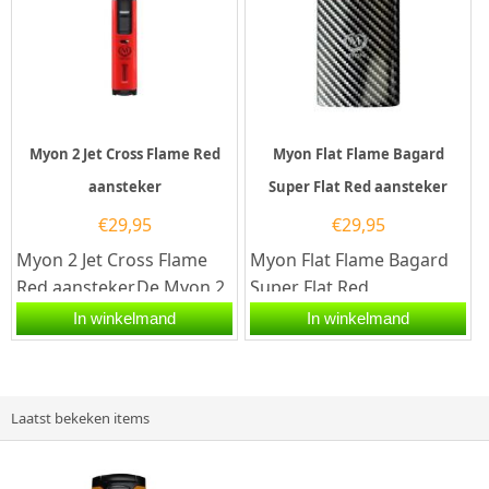
Myon 2 Jet Cross Flame Red
Myon Flat Flame Bagard
aansteker
Super Flat Red aansteker
€
29,95
€
29,95
Myon 2 Jet Cross Flame
Myon Flat Flame Bagard
Red aansteker.De Myon 2
Super Flat Red
Jet Cross Flame Red
aansteker.De Myon Flat
In winkelmand
In winkelmand
aansteker is rood
Flame Bagard Super Flat
afgewerkt. De...
Red aansteker...
Laatst bekeken items