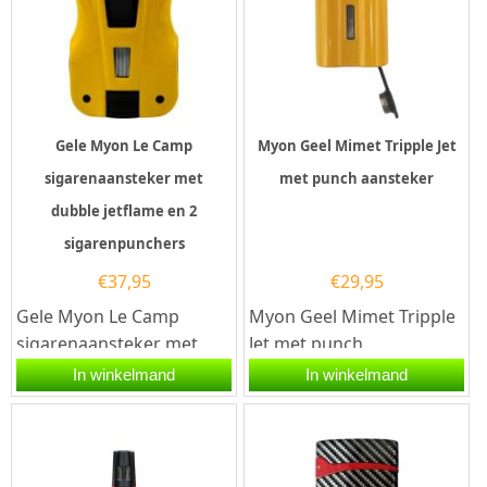
Gele Myon Le Camp
Myon Geel Mimet Tripple Jet
sigarenaansteker met
met punch aansteker
dubble jetflame en 2
sigarenpunchers
€
37,95
€
29,95
Gele Myon Le Camp
Myon Geel Mimet Tripple
sigarenaansteker met
Jet met punch
een elektrische
aansteker.De Myon Geel
In winkelmand
In winkelmand
ontsteking en 2 krachtige
Mimet Tripple Jet met
jet vlammen. Na...
punch aansteker...