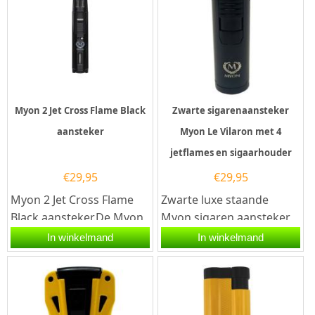
Myon 2 Jet Cross Flame Black
Zwarte sigarenaansteker
aansteker
Myon Le Vilaron met 4
jetflames en sigaarhouder
€
29,95
€
29,95
Myon 2 Jet Cross Flame
Zwarte luxe staande
Black aansteker.De Myon
Myon sigaren aansteker
2 Jet Cross Flame Black
met een elektrische
In winkelmand
In winkelmand
aansteker is zwart...
ontsteking en 4 krachtige
jet...