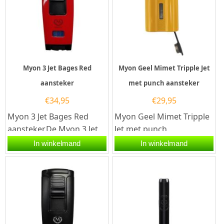
Myon 3 Jet Bages Red
Myon Geel Mimet Tripple Jet
aansteker
met punch aansteker
€
34,95
€
29,95
Myon 3 Jet Bages Red
Myon Geel Mimet Tripple
aansteker.De Myon 3 Jet
Jet met punch
Bages Red aansteker is
aansteker.De Myon Geel
In winkelmand
In winkelmand
rood afgewerkt. De
Mimet Tripple Jet met
aansteker...
punch aansteker...