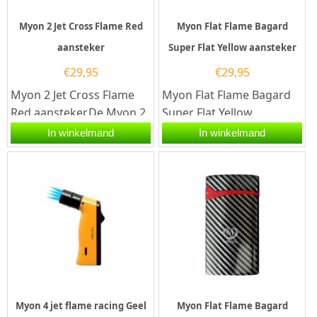
Myon 2 Jet Cross Flame Red
Myon Flat Flame Bagard
aansteker
Super Flat Yellow aansteker
€
29,95
€
29,95
Myon 2 Jet Cross Flame
Myon Flat Flame Bagard
Red aansteker.De Myon 2
Super Flat Yellow
Jet Cross Flame Red
aansteker. De Myon Flat
In winkelmand
In winkelmand
aansteker is rood
Flame Bagard Super Flat...
afgewerkt. De...
Myon 4 jet flame racing Geel
Myon Flat Flame Bagard