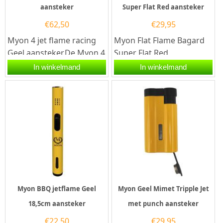
aansteker
Super Flat Red aansteker
€
62,50
€
29,95
Myon 4 jet flame racing
Myon Flat Flame Bagard
Geel aansteker.De Myon 4
Super Flat Red
jet flame racing Geel
aansteker.De Myon Flat
In winkelmand
In winkelmand
aansteker is geel
Flame Bagard Super Flat
afgewerkt....
Red aansteker...
Myon BBQ jetflame Geel
Myon Geel Mimet Tripple Jet
18,5cm aansteker
met punch aansteker
€
22,50
€
29,95