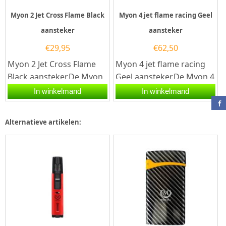
Myon 2 Jet Cross Flame Black
Myon 4 jet flame racing Geel
aansteker
aansteker
€
29,95
€
62,50
Myon 2 Jet Cross Flame
Myon 4 jet flame racing
Black aansteker.De Myon
Geel aansteker.De Myon 4
2 Jet Cross Flame Black
jet flame racing Geel
In winkelmand
In winkelmand
aansteker is zwart...
aansteker is geel
afgewerkt....
Alternatieve artikelen: