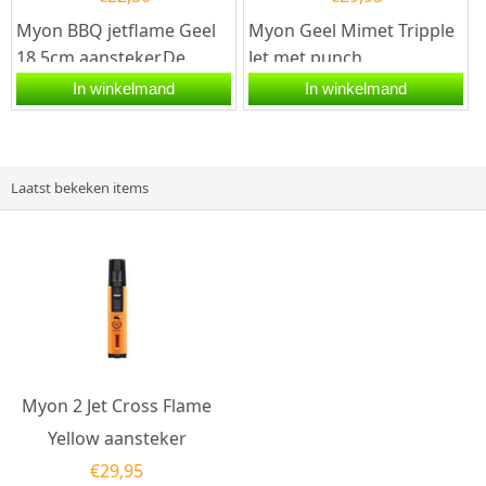
Myon BBQ jetflame Geel
Myon Geel Mimet Tripple
18,5cm aansteker.De
Jet met punch
Myon BBQ jetflame Geel
aansteker.De Myon Geel
In winkelmand
In winkelmand
18,5cm aansteker is geel...
Mimet Tripple Jet met
punch aansteker...
Laatst bekeken items
Myon 2 Jet Cross Flame
Yellow aansteker
€
29,95