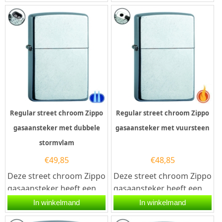
heeft een geborsteld
dubbele stormvlam. Deze
chromen...
Zippo aansteker...
Regular street chroom Zippo
Regular street chroom Zippo
gasaansteker met dubbele
gasaansteker met vuursteen
stormvlam
€
49,85
€
48,85
Deze street chroom Zippo
Deze street chroom Zippo
gasaansteker heeft een
gasaansteker heeft een
mat chromen afwerking
mat chromen afwerking
In winkelmand
In winkelmand
met krassen. Hierdoor
met krassen. Hierdoor