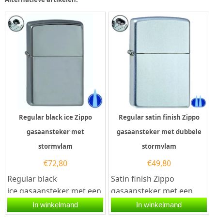
Regular black ice Zippo
Regular satin finish Zippo
gasaansteker met
gasaansteker met dubbele
stormvlam
stormvlam
€
72,80
€
49,80
Regular black
Satin finish Zippo
ice gasaansteker met een
gasaansteker met een
stormvlam. De Zippo
dubbele stormvlam. Deze
In winkelmand
In winkelmand
heeft een Black ice
Zippo aansteker heeft