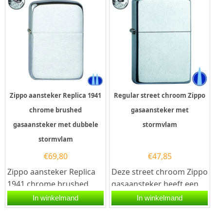
Zippo aansteker Replica 1941
Regular street chroom Zippo
chrome brushed
gasaansteker met
gasaansteker met dubbele
stormvlam
stormvlam
€
69,80
€
47,85
Zippo aansteker Replica
Deze street chroom Zippo
1941 chrome brushed.
gasaansteker heeft een
Deze Zippo aansteker
mat chromen afwerking
In winkelmand
In winkelmand
heeft een geborsteld
met krassen. Hierdoor