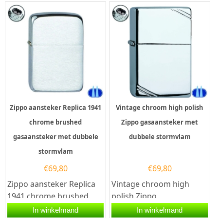
Zippo aansteker Replica 1941
Vintage chroom high polish
chrome brushed
Zippo gasaansteker met
gasaansteker met dubbele
dubbele stormvlam
stormvlam
€
69,80
€
69,80
Zippo aansteker Replica
Vintage chroom high
1941 chrome brushed.
polish Zippo
Deze Zippo aansteker
gasaansteker met een
In winkelmand
In winkelmand