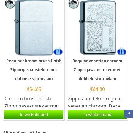
lijkt...
lijkt...
Regular chroom brush finish
Regular venetian chroom
Zippo gasaansteker met
Zippo gasaansteker met
dubbele stormvlam
dubbele stormvlam
€
54,85
€
84,80
Chroom brush finish
Zippo aansteker regular
Zippo gasaansteker met
venetian chroom. Deze
een dubbele
Zippo aansteker heeft
In winkelmand
In winkelmand
stormvlam. Deze Zippo
een hoogglans chromen
aansteker heeft...
afwerking...
Alternatieve artikelen: