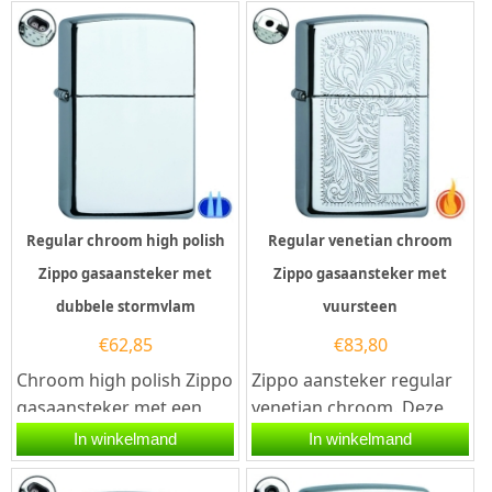
hoogglans...
een satijnen...
Regular chroom high polish
Regular venetian chroom
Zippo gasaansteker met
Zippo gasaansteker met
dubbele stormvlam
vuursteen
€
62,85
€
83,80
Chroom high polish Zippo
Zippo aansteker regular
gasaansteker met een
venetian chroom. Deze
dubbele stormvlam. Deze
Zippo aansteker heeft
In winkelmand
In winkelmand
Zippo aansteker heeft...
een hoogglans chromen
afwerking...