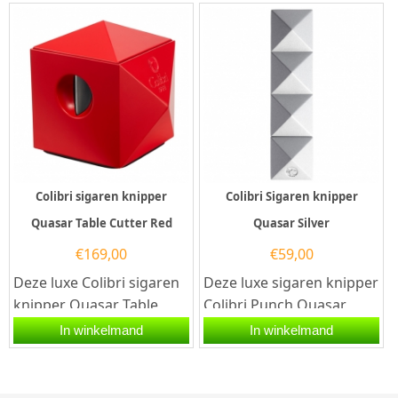
en...
Colibri sigaren knipper
Colibri Sigaren knipper
Quasar Table Cutter Red
Quasar Silver
€
169,00
€
59,00
Deze luxe Colibri sigaren
Deze luxe sigaren knipper
knipper Quasar Table
Colibri Punch Quasar
Cutter Red is één
Silver is voorzien van drie
In winkelmand
In winkelmand
combinatie van de Colibri
roestvrijstalen...
S-Cut...