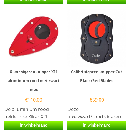
twee snijmessen van...
voorzien van twee
snijmessen van...
Xikar sigarenknipper XI1
Colibri sigaren knipper Cut
aluminium rood met zwart
Black/Red Blades
mes
€
110,00
€
59,00
De alluminium rood
Deze
gekleurde Xikar XI1
luxe zwart/rood sigaren
sigarenknipper met zwart
knipper Colibri Cut Blades
In winkelmand
In winkelmand
mes is gedurfd, mannelijk
is voorzien van twee...