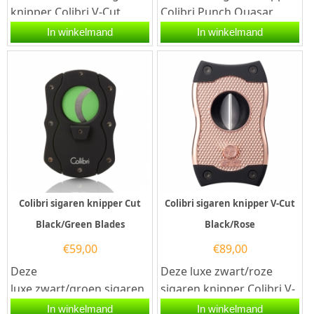
knipper Colibri V-Cut
Colibri Punch Quasar
Black/Black is voorzien
Black is voorzien van drie
In winkelmand
In winkelmand
van twee snijmessen
roestvrijstalen...
van...
Colibri sigaren knipper Cut
Colibri sigaren knipper V-Cut
Black/Green Blades
Black/Rose
€
59,00
€
89,00
Deze
Deze luxe zwart/roze
luxe zwart/groen sigaren
sigaren knipper Colibri V-
knipper Colibri Cut Blades
Cut Black/Rose is
In winkelmand
In winkelmand