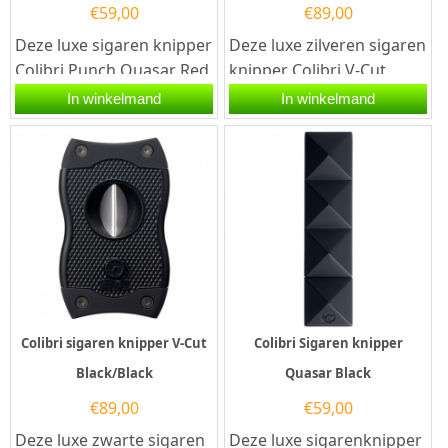
€
59,00
€
89,00
Deze luxe sigaren knipper
Deze luxe zilveren sigaren
Colibri Punch Quasar Red
knipper Colibri V-Cut
is voorzien van drie
Black/Chrome is voorzien
In winkelmand
In winkelmand
roestvrijstalen messen...
van twee snijmessen
van...
Colibri sigaren knipper V-Cut
Colibri Sigaren knipper
Black/Black
Quasar Black
€
89,00
€
59,00
Deze luxe zwarte sigaren
Deze luxe sigarenknipper