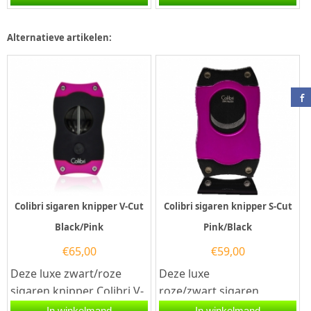
is voorzien van twee...
voorzien van twee
snijmessen van...
Alternatieve artikelen:
Colibri sigaren knipper V-Cut
Colibri sigaren knipper S-Cut
Black/Pink
Pink/Black
€
65,00
€
59,00
Deze luxe zwart/roze
Deze luxe
sigaren knipper Colibri V-
roze/zwart sigaren
Cut Black is voorzien van
knipper Colibri S-Cut is
In winkelmand
In winkelmand