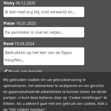
Nicky
30.12.2025
Ik ben heel erg blij, snel verwerkt en...
Pieter
16.01.2025
De aansteker is snel en netjes...
René
19.04.2024
Bedrukken op het leer van de Zippo
heupfles...
Plaats een bericht
Lees alle berichten
Wij gebruiken cookies om uw gebruikservaring te
optimaliseren, het webverkeer te analyseren en om gerichte
en gepersonaliseerde advertenties te kunnen tonen via derde
Aanstekers.be - Ruime collectie aanstekers | Zippo,
partijen. U kunt deze beheren door op "Cookie instellingen" te
Ronson, Colibri en meer!
klikken. Als u akkoord gaat met ons gebruik van cookies, klikt u
Aanstekers.be is een onderdeel van BlitZz graveerwerk.
op "Alle cookies toestaan".