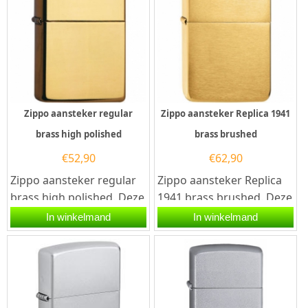
Zippo aansteker regular
Zippo aansteker Replica 1941
brass high polished
brass brushed
€
52,90
€
62,90
Zippo aansteker regular
Zippo aansteker Replica
brass high polished. Deze
1941 brass brushed. Deze
Zippo aansteker heeft
Zippo aansteker heeft
In winkelmand
In winkelmand
een hoogglans messing...
een
geborstelde messing...