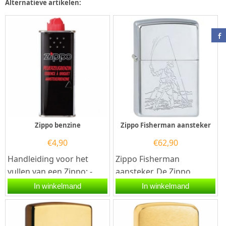
Alternatieve artikelen:
Zippo benzine
Zippo Fisherman aansteker
€
4,90
€
62,90
Handleiding voor het
Zippo Fisherman
vullen van een Zippo: -
aansteker. De Zippo
Haal de Zippo uit de
Fisherman aansteker
In winkelmand
In winkelmand
behuizing. - Houd de
is hoogglans...
Zippo...