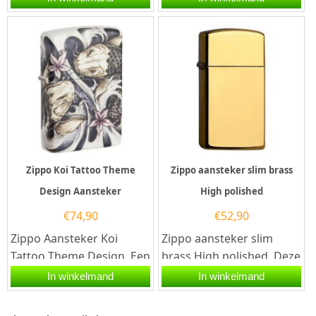
een hoogglans chromen
kwalitatief...
afwerking...
Zippo Koi Tattoo Theme
Zippo aansteker slim brass
Design Aansteker
High polished
€
74,90
€
52,90
Zippo Aansteker Koi
Zippo aansteker slim
Tattoo Theme Design. Een
brass High polished. Deze
Zippo aansteker is een
Zippo aansteker heeft
In winkelmand
In winkelmand
kwalitatief...
een hoogglans messing...