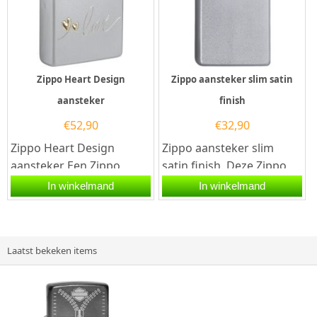
Zippo Heart Design
Zippo aansteker slim satin
aansteker
finish
€
52,90
€
32,90
Zippo Heart Design
Zippo aansteker slim
aansteker Een Zippo
satin finish. Deze Zippo
aansteker is een
aansteker heeft een zacht
In winkelmand
In winkelmand
kwalitatief
chromen afwerking aan
goede aansteker met...
de...
Laatst bekeken items