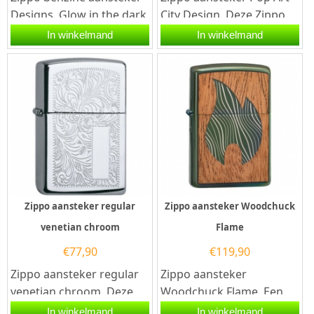
Designs. Glow in the dark
City Design. Deze Zippo
Zippo benzine aansteker
aansteker heeft een
In winkelmand
In winkelmand
met aan de...
slijtvaste cartoon print
in...
Zippo aansteker regular
Zippo aansteker Woodchuck
venetian chroom
Flame
€
77,90
€
119,90
Zippo aansteker regular
Zippo aansteker
venetian chroom. Deze
Woodchuck Flame. Een
Zippo aansteker heeft
Zippo aansteker is een
In winkelmand
In winkelmand