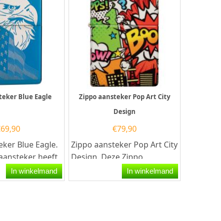
teker Blue Eagle
Zippo aansteker Pop Art City
Design
€
69,90
€
79,90
eker Blue Eagle.
Zippo aansteker Pop Art City
aansteker heeft
Design. Deze Zippo
lish afwerking
aansteker heeft een
In winkelmand
In winkelmand
slijtvaste cartoon print in...