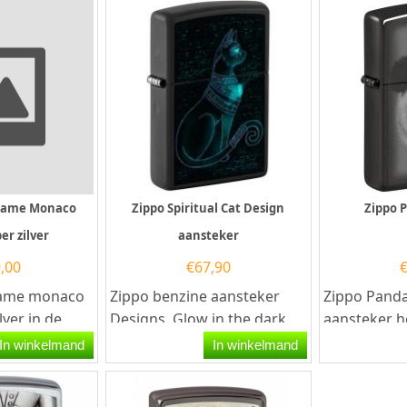
 Flame Monaco
Zippo Spiritual Cat Design
Zippo 
er zilver
aansteker
,00
€
67,90
 Flame monaco
Zippo benzine aansteker
Zippo Panda
lver in de
Designs. Glow in the dark
aansteker h
ze Colibri
Zippo benzine aansteker
hoogglans 
In winkelmand
In winkelmand
met aan de...
afwerking m
voorzijde ee