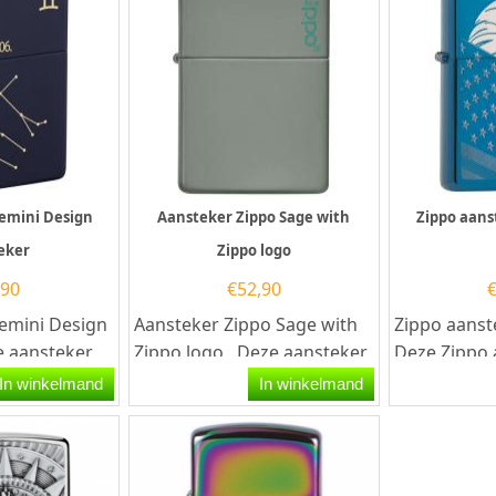
Gemini Design
Aansteker Zippo Sage with
Zippo aans
eker
Zippo logo
,90
€
52,90
emini Design
Aansteker Zippo Sage with
Zippo aanst
e aansteker
Zippo logo. Deze aansteker
Deze Zippo 
erkt met een
van zippo heeft rondom een
een high po
In winkelmand
In winkelmand
mat...
en aan de...