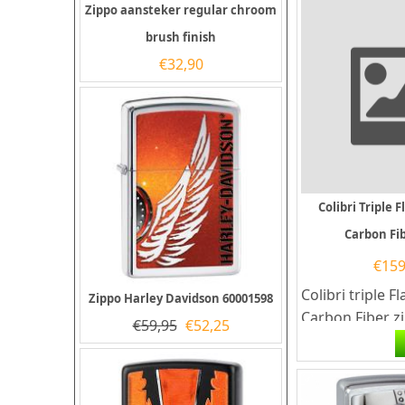
Zippo aansteker regular chroom
brush finish
€
32,90
Colibri Triple
Carbon Fib
€
159
Colibri triple
Zippo Harley Davidson 60001598
Carbon Fiber zi
€
59,95
€
52,25
kleur zwart. De
aansteker...