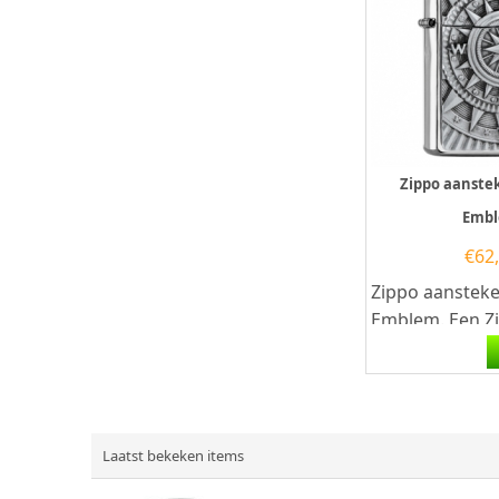
Zippo aanste
Emb
€
62
Zippo aanstek
Emblem. Een Z
aansteker is e
kwalitatief...
Laatst bekeken items