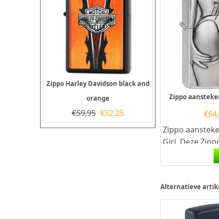
Zippo Harley Davidson black and
Zippo aansteker
orange
€
59,95
€
52,25
€
64
Zippo aansteke
Girl. Deze Zip
heeft een gebo
chromen afwerk
Alternatieve artik