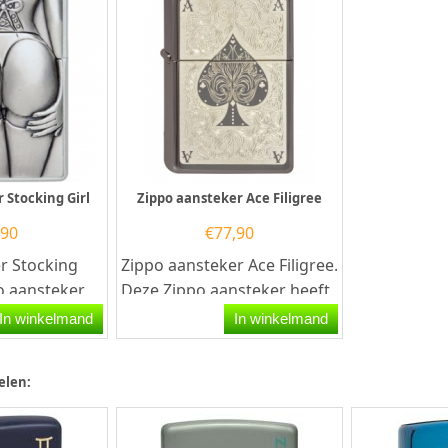
 Stocking Girl
Zippo aansteker Ace Filigree
,90
€
77,90
r Stocking
Zippo aansteker Ace Filigree.
po aansteker
Deze Zippo aansteker heeft
rsteld
een hoogglans chromen
In winkelmand
In winkelmand
ing en aan...
afwerking met aan de...
elen: