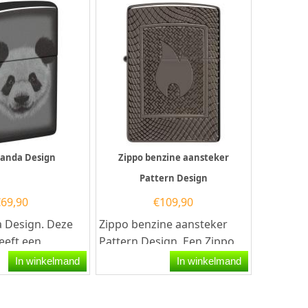
Panda Design
Zippo benzine aansteker
Pattern Design
€
69,90
€
109,90
 Design. Deze
Zippo benzine aansteker
eeft een
Pattern Design. Een Zippo
zwarte
benzine aansteker is een
In winkelmand
In winkelmand
et op de
kwalitatief...
n...