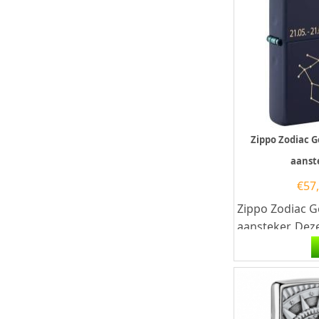
Zippo Zodiac 
aanst
€
57
Zippo Zodiac G
aansteker. Dez
Zippo is afgew
mat navy...