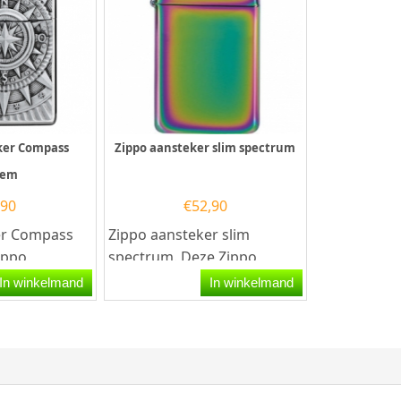
ker Compass
Zippo aansteker slim spectrum
lem
,90
€
52,90
er Compass
Zippo aansteker slim
ippo
spectrum. Deze Zippo
en
aansteker heeft een
In winkelmand
In winkelmand
hoogglans
oliekleurige afwerking...