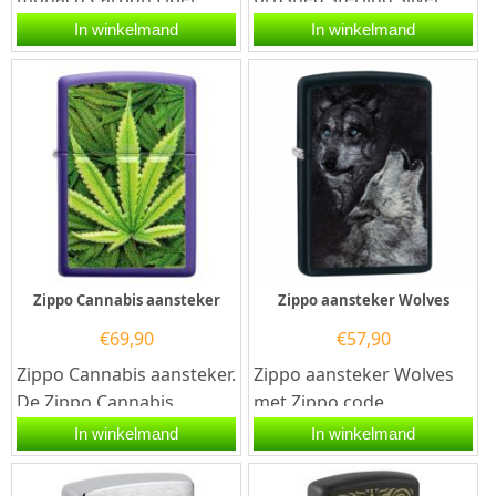
zilver. Deze Colibri
aansteker. Deze Zippo
In winkelmand
In winkelmand
aansteker heeft 3
aansteker heeft een...
krachtige...
Zippo Cannabis aansteker
Zippo aansteker Wolves
€
69,90
€
57,90
Zippo Cannabis aansteker.
Zippo aansteker Wolves
De Zippo Cannabis
met Zippo code
aansteker is mat...
60.002.929. Een Zippo
In winkelmand
In winkelmand
aansteker is een
kwalitatief...