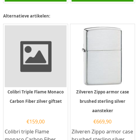
witte afwerking met aan
aansteker heeft een...
de...
Alternatieve artikelen:
Colibri Triple Flame Monaco
Zilveren Zippo armor case
Carbon Fiber zilver giftset
brushed sterling silver
aansteker
€
159,00
€
669,90
Colibri triple Flame
Zilveren Zippo armor case
monaco Carbon Fiber
brushed sterling silver