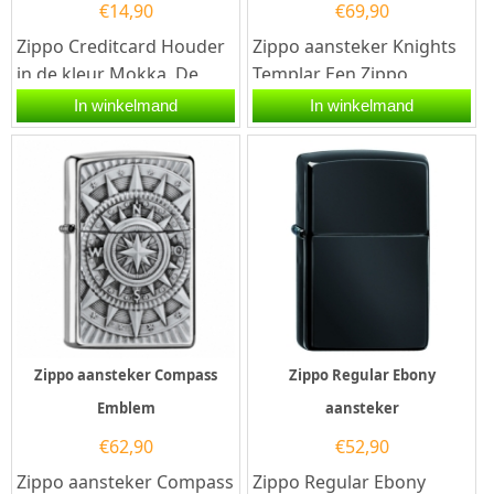
€
14,90
€
69,90
Zippo Creditcard Houder
Zippo aansteker Knights
in de kleur Mokka. De
Templar Een Zippo
luxe lederen creditcard
aansteker is een
In winkelmand
In winkelmand
houder is afgewerkt
kwalitatief...
met...
Zippo aansteker Compass
Zippo Regular Ebony
Emblem
aansteker
€
62,90
€
52,90
Zippo aansteker Compass
Zippo Regular Ebony