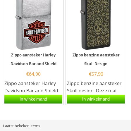
Zippo aansteker Harley
Zippo benzine aansteker
Davidson Bar and Shield
Skull Design
€
64,90
€
57,90
Zippo aansteker Harley
Zippo benzine aansteker
Davidson Bar and Shield.
Skull design. Deze mat
Deze Zippo aansteker
zwart Zippo heeft een
In winkelmand
In winkelmand
heeft een geborsteld
slim design welke smaller
chromen...
is...
Laatst bekeken items