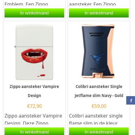
Emblem. Een Zippo
aansteker. Een Zippo
aansteker is een
aansteker is een zeer
In winkelmand
In winkelmand
kwalitatief...
kwalitatieve aanstekers
met de...
Zippo aansteker Vampire
Colibri aansteker Single
Design
Jetflame slim Navy - Gold
€
72,90
€
59,00
Zippo aansteker Vampire
Colibri aansteker single
Design. Deze Zippo
flame slim in de kleur
aansteker heeft een mat
navy-goud. Deze Colibri
In winkelmand
In winkelmand