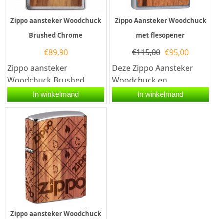
Zippo aansteker Woodchuck
Zippo Aansteker Woodchuck
Brushed Chrome
met flesopener
€
89,90
€
115,00
€
95,00
Zippo aansteker
Deze Zippo Aansteker
Woodchuck Brushed
Woodchuck en
Chrome. Een Zippo
flesopener hebben een
In winkelmand
In winkelmand
aansteker is een
street chromen
kwalitatief...
afwerking. Zowel de...
Zippo aansteker Woodchuck