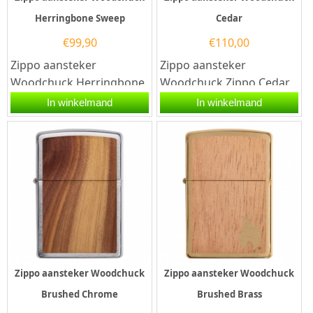
Herringbone Sweep
Cedar
€
99,90
€
110,00
Zippo aansteker
Zippo aansteker
Woodchuck Herringbone
Woodchuck Zippo Cedar.
Sweep. Een Zippo
Een Zippo aansteker is
In winkelmand
In winkelmand
aansteker is een
een kwalitatief...
kwalitatief...
Zippo aansteker Woodchuck
Zippo aansteker Woodchuck
Brushed Chrome
Brushed Brass