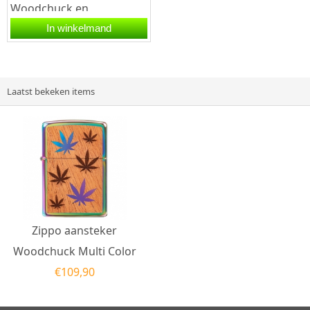
Woodchuck en
flesopener hebben een
In winkelmand
street chromen
afwerking. Zowel de...
Laatst bekeken items
Zippo aansteker
Woodchuck Multi Color
€
109,90