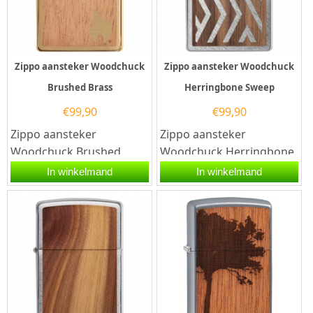
Zippo aansteker Woodchuck
Zippo aansteker Woodchuck
Brushed Brass
Herringbone Sweep
€
99,90
€
99,90
Zippo aansteker
Zippo aansteker
Woodchuck Brushed
Woodchuck Herringbone
Brass. Een Zippo
Sweep. Een Zippo
In winkelmand
In winkelmand
aansteker is een
aansteker is een
kwalitatief...
kwalitatief...