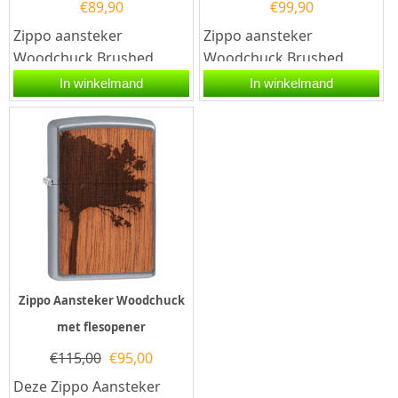
€
89,90
€
99,90
Zippo aansteker
Zippo aansteker
Woodchuck Brushed
Woodchuck Brushed
Chrome. Een Zippo
Brass. Een Zippo
In winkelmand
In winkelmand
aansteker is een
aansteker is een
kwalitatief...
kwalitatief...
Zippo Aansteker Woodchuck
met flesopener
€
115,00
€
95,00
Deze Zippo Aansteker