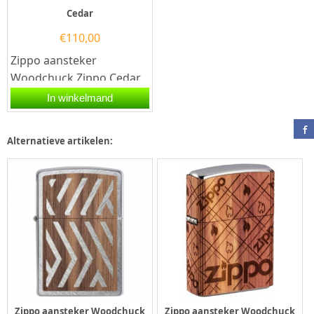
Cedar
€
110,00
Zippo aansteker
Woodchuck Zippo Cedar.
Een Zippo aansteker is
In winkelmand
een kwalitatief...
Alternatieve artikelen:
Zippo aansteker Woodchuck
Zippo aansteker Woodchuck