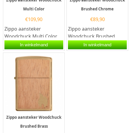
Multi Color
Brushed Chrome
€
109,90
€
89,90
Zippo aansteker
Zippo aansteker
Woodchuck Multi Color.
Woodchuck Brushed
Een Zippo aansteker is
Chrome. Een Zippo
In winkelmand
In winkelmand
een kwalitatief...
aansteker is een
kwalitatief...
Zippo aansteker Woodchuck
Brushed Brass