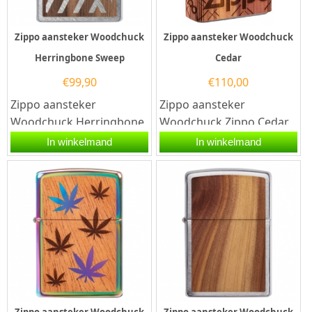
Zippo aansteker Woodchuck
Zippo aansteker Woodchuck
Herringbone Sweep
Cedar
€
99,90
€
110,00
Zippo aansteker
Zippo aansteker
Woodchuck Herringbone
Woodchuck Zippo Cedar.
Sweep. Een Zippo
Een Zippo aansteker is
In winkelmand
In winkelmand
aansteker is een
een kwalitatief...
kwalitatief...
Zippo aansteker Woodchuck
Zippo aansteker Woodchuck