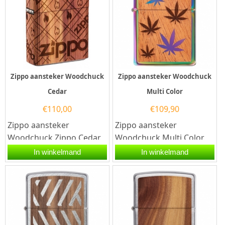
Zippo aansteker Woodchuck
Zippo aansteker Woodchuck
Cedar
Multi Color
€
110,00
€
109,90
Zippo aansteker
Zippo aansteker
Woodchuck Zippo Cedar.
Woodchuck Multi Color.
Een Zippo aansteker is
Een Zippo aansteker is
In winkelmand
In winkelmand
een kwalitatief...
een kwalitatief...