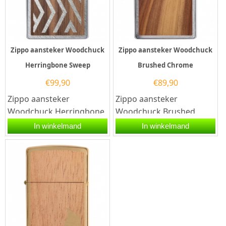
Zippo aansteker Woodchuck
Zippo aansteker Woodchuck
Herringbone Sweep
Brushed Chrome
€
99,90
€
89,90
Zippo aansteker
Zippo aansteker
Woodchuck Herringbone
Woodchuck Brushed
Sweep. Een Zippo
Chrome. Een Zippo
In winkelmand
In winkelmand
aansteker is een
aansteker is een
kwalitatief...
kwalitatief...