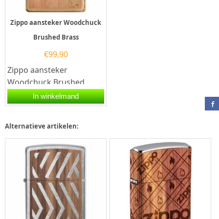
Zippo aansteker Woodchuck
Brushed Brass
€
99,90
Zippo aansteker
Woodchuck Brushed
Brass. Een Zippo
In winkelmand
aansteker is een
kwalitatief...
Alternatieve artikelen: