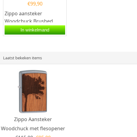
€
99,90
Zippo aansteker
Woodchuck Brushed
Brass. Een Zippo
In winkelmand
aansteker is een
kwalitatief...
Laatst bekeken items
Zippo Aansteker
Woodchuck met flesopener