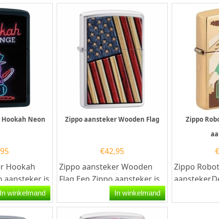
r Hookah Neon
Zippo aansteker Wooden Flag
Zippo Robo
aa
,95
€
42,95
er Hookah
Zippo aansteker Wooden
Zippo Robot
 aansteker is
Flag.Een Zippo aansteker is
aansteker.D
een kwalitatief
City Design
In winkelmand
In winkelmand
r met de...
goede aansteker met de...
een hooggla