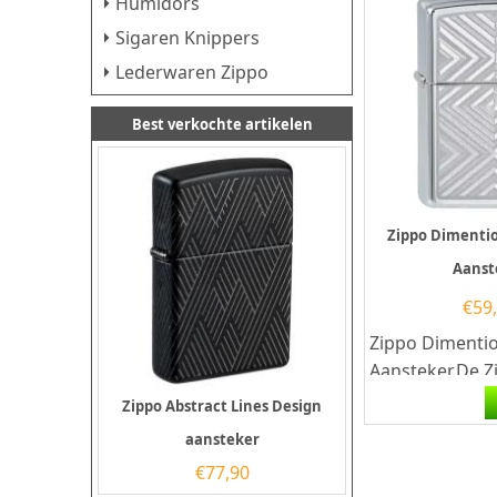
Humidors
Sigaren Knippers
Lederwaren Zippo
Best verkochte artikelen
Zippo Dimenti
Aanst
€
59
Zippo Dimenti
Aansteker.De Z
Dimentional D
Zippo Abstract Lines Design
Aansteker heef
aansteker
hoogglans...
€
77,90