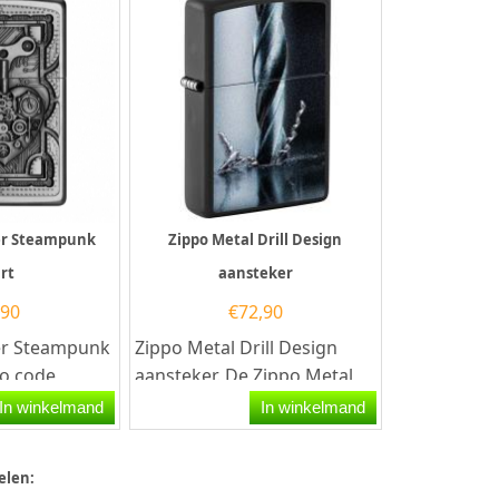
er Steampunk
Zippo Metal Drill Design
rt
aansteker
,90
€
72,90
er Steampunk
Zippo Metal Drill Design
po code
aansteker. De Zippo Metal
Zippo
Drill Design aansteker heeft
In winkelmand
In winkelmand
t een mat
een matt...
elen: