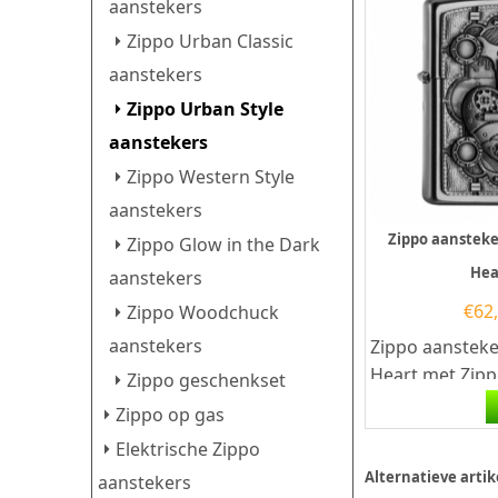
aanstekers
Zippo Urban Classic
aanstekers
Zippo Urban Style
aanstekers
Zippo Western Style
aanstekers
Zippo aanstek
Zippo Glow in the Dark
Hea
aanstekers
€
62
Zippo Woodchuck
aanstekers
Zippo aanstek
Heart met Zip
Zippo geschenkset
2005032. Deze 
Zippo op gas
aansteker heef
Elektrische Zippo
zilveren...
Alternatieve artik
aanstekers