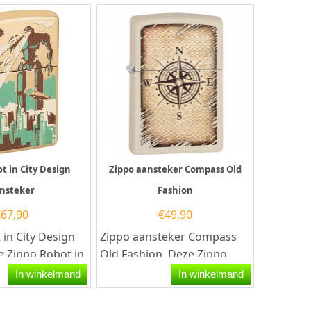
t in City Design
Zippo aansteker Compass Old
nsteker
Fashion
€
67,90
€
49,90
 in City Design
Zippo aansteker Compass
e Zippo Robot in
Old Fashion. Deze Zippo
 aansteker heeft
aansteker heeft een matte...
In winkelmand
In winkelmand
ns...