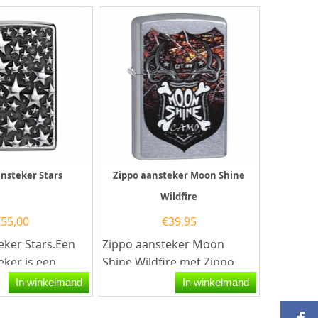
nsteker Stars
Zippo aansteker Moon Shine
Wildfire
€
55,00
€
39,95
eker Stars.Een
Zippo aansteker Moon
eker is een
Shine Wildfire met Zippo
code 60.004.206.Een Zippo
In winkelmand
In winkelmand
teker met de
aansteker is een...
..