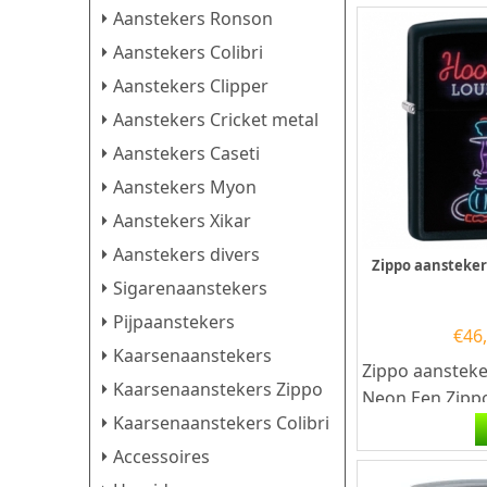
Aanstekers Ronson
Aanstekers Colibri
Aanstekers Clipper
Aanstekers Cricket metal
Aanstekers Caseti
Aanstekers Myon
Aanstekers Xikar
Aanstekers divers
Zippo aansteke
Sigarenaanstekers
Pijpaanstekers
€
46
Kaarsenaanstekers
Zippo aanstek
Kaarsenaanstekers Zippo
Neon.Een Zippo
Kaarsenaanstekers Colibri
een kwalitatief
goede aansteke
Accessoires