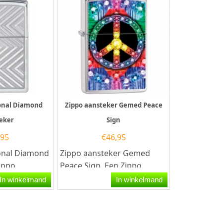
onal Diamond
Zippo aansteker Gemed Peace
eker
Sign
,95
€
46,95
onal Diamond
Zippo aansteker Gemed
ippo
Peace Sign. Een Zippo
iamond
aansteker is een kwalitatief
In winkelmand
In winkelmand
t een
goede aansteker met de...