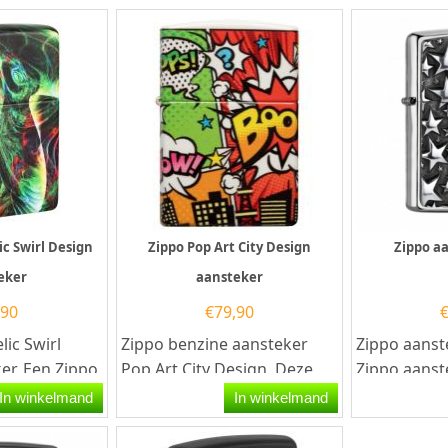
ic Swirl Design
Zippo Pop Art City Design
Zippo aa
eker
aansteker
,90
€
79,90
ic Swirl
Zippo benzine aansteker
Zippo aanst
er. Een Zippo
Pop Art City Design. Deze
Zippo aanst
ker is een
Zippo benzine aansteker
kwalitatief
In winkelmand
In winkelmand
heeft een...
goede aans
welbekende.