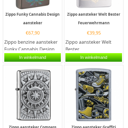
Zippo Funky Cannabis Design
Zippo aansteker Welt Bester
aansteker
Feuerwehrmann
€
67,90
€
39,95
Zippo benzine aansteker
Zippo aansteker Welt
Funky Cannabis Design.
Bester
Een Zippo benzine
Feuerwehrmann.Een
In winkelmand
In winkelmand
aansteker is een
Zippo aansteker is een
kwalitatief...
kwalitatief...
Zippo aansteker Compass
Zippo aansteker Graffiti