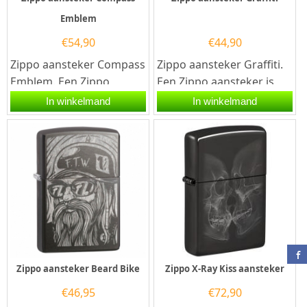
Emblem
€
54,90
€
44,90
Zippo aansteker Compass
Zippo aansteker Graffiti.
Emblem. Een Zippo
Een Zippo aansteker is
aansteker is een
een kwalitatief
In winkelmand
In winkelmand
kwalitatief...
goede aansteker met de...
Zippo aansteker Beard Bike
Zippo X-Ray Kiss aansteker
€
46,95
€
72,90