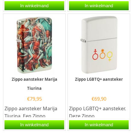
Big Design aansteker
Kiss aansteker heeft een
In winkelmand
In winkelmand
heeft de kleur sunflower
hoogglans zwarte
met...
afwerking met...
Zippo aansteker Marija
Zippo LGBTQ+ aansteker
Tiurina
€
79,95
€
69,90
Zippo aansteker Marija
Zippo LGBTQ+ aansteker.
Tiurina. Een Zippo
Deze Zippo
aansteker is een
benzineaansteker heeft
In winkelmand
In winkelmand
kwalitatief...
een Matte afwerking met