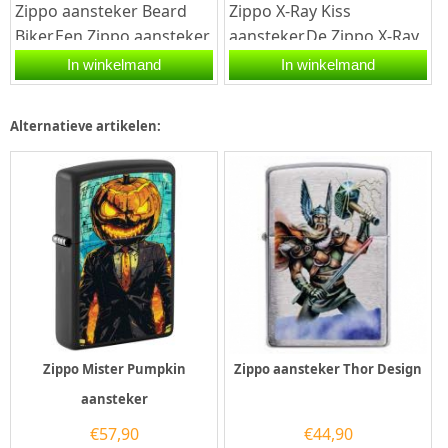
Zippo aansteker Beard
Zippo X-Ray Kiss
Biker.Een Zippo aansteker
aansteker.De Zippo X-Ray
is een kwalitatief
Kiss aansteker heeft een
In winkelmand
In winkelmand
goede aansteker met de...
hoogglans zwarte
afwerking met...
Alternatieve artikelen:
Zippo Mister Pumpkin
Zippo aansteker Thor Design
aansteker
€
57,90
€
44,90