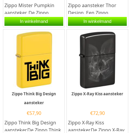
Zippo Mister Pumpkin
Zippo aansteker Thor
aansteker. De Zippo
Design. Een Zippo
Mister Pumpkin
aansteker is een
In winkelmand
In winkelmand
aansteker heeft een matt
kwalitatief
zwarte...
goede aansteker met...
Zippo Think Big Design
Zippo X-Ray Kiss aansteker
aansteker
€
57,90
€
72,90
Zippo Think Big Design
Zippo X-Ray Kiss
aansteker.De Zippo Think
aansteker.De Zippo X-Ray