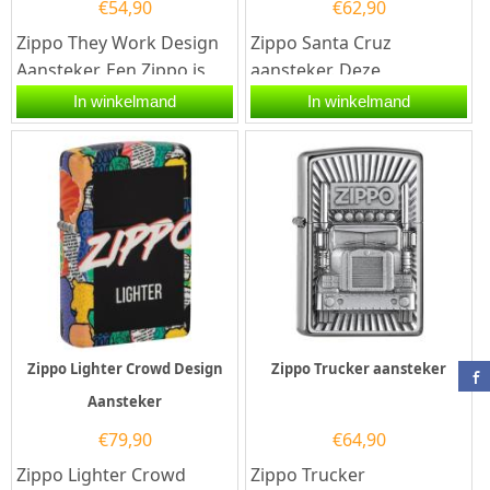
€
54,90
€
62,90
Zippo They Work Design
Zippo Santa Cruz
Aansteker. Een Zippo is
aansteker. Deze
een kwalitatief goede
benzineaansteker heeft
In winkelmand
In winkelmand
benzineaansteker met...
een Matzwarte afwerking
met op de...
Zippo Lighter Crowd Design
Zippo Trucker aansteker
Aansteker
€
79,90
€
64,90
Zippo Lighter Crowd
Zippo Trucker