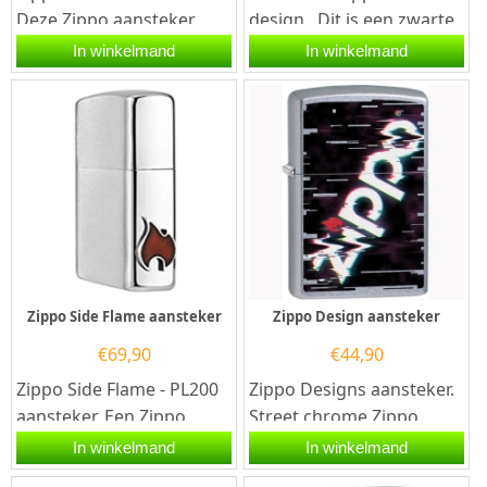
Deze Zippo aansteker
design. Dit is een zwarte
heeft een geborsteld
Zippo aansteker met een
In winkelmand
In winkelmand
zilveren afwerking en aan
tattoo afdruk en...
de...
Zippo Side Flame aansteker
Zippo Design aansteker
€
69,90
€
44,90
Zippo Side Flame - PL200
Zippo Designs aansteker.
aansteker. Een Zippo
Street chrome Zippo
aansteker is een
aansteker met aan de
In winkelmand
In winkelmand
kwalitatief...
voorzijde een opdruk