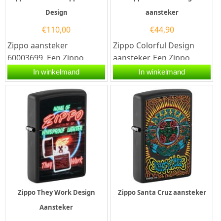
Design
aansteker
€
110,00
€
44,90
Zippo aansteker
Zippo Colorful Design
60003699. Een Zippo
aansteker. Een Zippo
aansteker is een
aansteker is een
In winkelmand
In winkelmand
kwalitatief
kwalitatief...
goede aansteker met de...
Zippo They Work Design
Zippo Santa Cruz aansteker
Aansteker