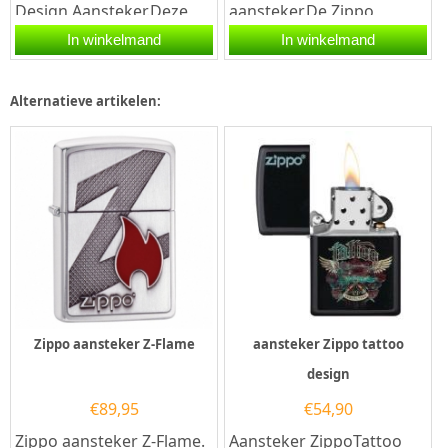
Design Aansteker.Deze
aansteker.De Zippo
Zippo Lighter Crowd
Trucker aansteker heeft
In winkelmand
In winkelmand
Design Aansteker heeft
een street chrome
rondom een...
afwerking met aan de...
Alternatieve artikelen:
Zippo aansteker Z-Flame
aansteker Zippo tattoo
design
€
89,95
€
54,90
Zippo aansteker Z-Flame.
Aansteker ZippoTattoo