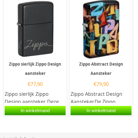
van...
Zippo sierlijk Zippo Design
Zippo Abstract Design
aansteker
Aansteker
€
77,90
€
79,90
Zippo sierlijk Zippo
Zippo Abstract Design
Design aansteker. Deze
Aansteker.De Zippo
aansteker heeft een mat
Abstract Design
In winkelmand
In winkelmand
zwarte afwerking met
Aansteker heeft over de
rondom...
gehele aansteker...