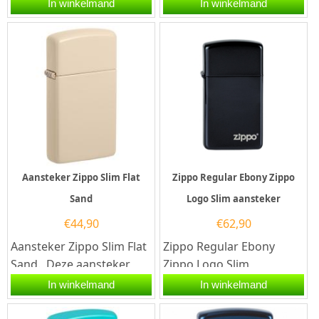
aansteker heeft een
Zippo aansteker heeft
In winkelmand
In winkelmand
hoogglans zilveren
een hoogglans messing...
afwerking...
Aansteker Zippo Slim Flat
Zippo Regular Ebony Zippo
Sand
Logo Slim aansteker
€
44,90
€
62,90
Aansteker Zippo Slim Flat
Zippo Regular Ebony
Sand. Deze aansteker
Zippo Logo Slim
van zippo heeft rondom
aansteker. Een Zippo
In winkelmand
In winkelmand
een mat zandkleurige...
aansteker is een zeer
kwalitatieve...