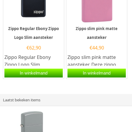
Zippo Regular Ebony Zippo
Zippo slim pink matte
Logo Slim aansteker
aansteker
€
62,90
€
44,90
Zippo Regular Ebony
Zippo slim pink matte
Zippo Logo Slim
aansteker. Deze zippo
aansteker. Een Zippo
aansteker heeft rondom
In winkelmand
In winkelmand
aansteker is een zeer
een zacht roze coating.
kwalitatieve...
Een...
Laatst bekeken items