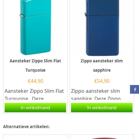
Aansteker Zippo Slim Flat
Zippo aansteker slim
Turquoise
sapphire
€
44,90
€
54,90
Aansteker Zippo Slim Flat
Zippo aansteker slim
Turquoise. Deze
sapphire. Deze Zippo
aansteker van Zippo heeft
aansteker heeft een
In winkelmand
In winkelmand
rondom een turquoise...
hoogglans sapphire
afwerking aan de...
Alternatieve artikelen: