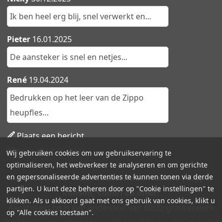
Ik ben heel erg blij, snel verwerkt en...
Pieter
16.01.2025
De aansteker is snel en netjes...
René
19.04.2024
Bedrukken op het leer van de Zippo
heupfles...
Plaats een bericht
Lees alle berichten
Wij gebruiken cookies om uw gebruikservaring te
optimaliseren, het webverkeer te analyseren en om gerichte
en gepersonaliseerde advertenties te kunnen tonen via derde
Aanstekers.be - Ruime collectie aanstekers | Zippo,
partijen. U kunt deze beheren door op "Cookie instellingen" te
Ronson, Colibri en meer!
klikken. Als u akkoord gaat met ons gebruik van cookies, klikt u
Aanstekers.be is een onderdeel van BlitZz graveerwerk.
op "Alle cookies toestaan".