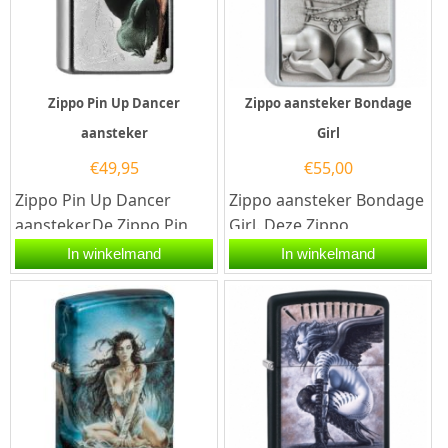
Zippo Pin Up Dancer
Zippo aansteker Bondage
aansteker
Girl
€
49,95
€
55,00
Zippo Pin Up Dancer
Zippo aansteker Bondage
aansteker.De Zippo Pin
Girl. Deze Zippo
Up Dancer aansteker
aansteker heeft een
In winkelmand
In winkelmand
heeft een satin chrome
geborsteld zilveren
afwerking met...
afwerking en aan...