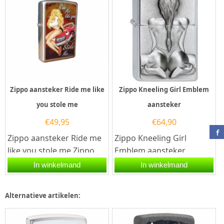
Zippo aansteker Ride me like
Zippo Kneeling Girl Emblem
you stole me
aansteker
€
49,95
€
64,90
Zippo aansteker Ride me
Zippo Kneeling Girl
like you stole me.Zippo
Emblem aansteker.
aansteker met een Street
De Zippo Kneeling Girl
In winkelmand
In winkelmand
Chrome afwerking...
Emblem aansteker is
geborsteld...
Alternatieve artikelen: