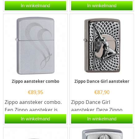
aansteker.De Zippo
Up Black Dress aansteker
In winkelmand
In winkelmand
vintage Pinup Sophia
heeft een satin chrome...
Limited Edition...
Zippo aansteker combo
Zippo Dance Girl aansteker
€
89,95
€
87,90
Zippo aansteker combo.
Zippo Dance Girl
Een Zippo aansteker is
aansteker. Deze Zippo
een kwalitatief
aansteker heeft een
In winkelmand
In winkelmand
goede aansteker met de
geborsteld chromen
welbekende...
afwerking en aan...