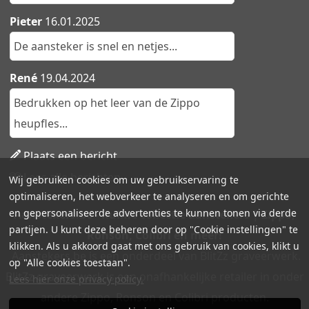
Pieter
16.01.2025
De aansteker is snel en netjes...
René
19.04.2024
Bedrukken op het leer van de Zippo
heupfles...
Plaats een bericht
Lees alle berichten
Wij gebruiken cookies om uw gebruikservaring te
optimaliseren, het webverkeer te analyseren en om gerichte
en gepersonaliseerde advertenties te kunnen tonen via derde
Aanstekers.be - Ruime collectie aanstekers | Zippo,
partijen. U kunt deze beheren door op "Cookie instellingen" te
Ronson, Colibri en meer!
klikken. Als u akkoord gaat met ons gebruik van cookies, klikt u
Aanstekers.be is een onderdeel van BlitZz graveerwerk.
op "Alle cookies toestaan".
BlitZz graveerwerk is een onafhankelijke retailer in onder
Lees hier onze privacy policy.
andere Zippo, Ronson en Colibri producten.