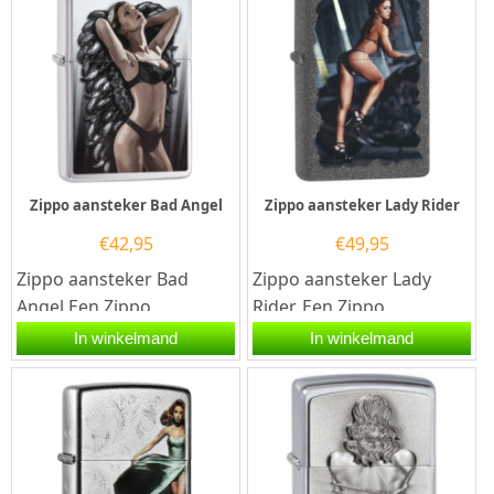
Zippo aansteker Bad Angel
Zippo aansteker Lady Rider
€
42,95
€
49,95
Zippo aansteker Bad
Zippo aansteker Lady
Angel.Een Zippo
Rider. Een Zippo
aansteker is een
aansteker is een
In winkelmand
In winkelmand
kwalitatief
kwalitatief
goede aansteker met de...
goede aansteker met de...