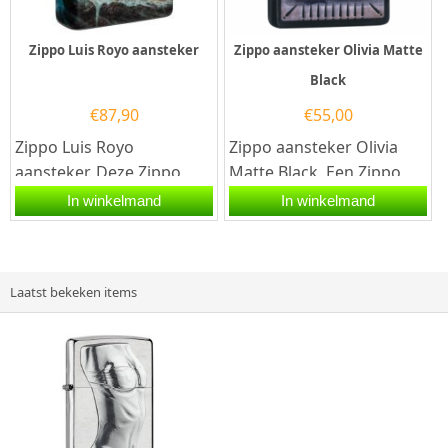
Zippo Luis Royo aansteker
Zippo aansteker Olivia Matte
Black
€
87,90
€
55,00
Zippo Luis Royo
Zippo aansteker Olivia
aansteker. Deze Zippo
Matte Black. Een Zippo
heeft een Matte
aansteker is een
In winkelmand
In winkelmand
afwerking met rondom
kwalitatief
de hele ZIppo een...
goede aansteker met de...
Laatst bekeken items