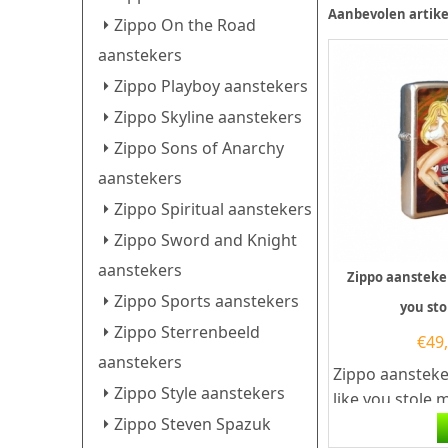
Aanbevolen artike
Zippo On the Road
aanstekers
Zippo Playboy aanstekers
Zippo Skyline aanstekers
Zippo Sons of Anarchy
aanstekers
Zippo Spiritual aanstekers
Zippo Sword and Knight
aanstekers
Zippo aansteke
Zippo Sports aanstekers
you st
Zippo Sterrenbeeld
€
49
aanstekers
Zippo aansteke
Zippo Style aanstekers
like you stole 
aansteker met 
Zippo Steven Spazuk