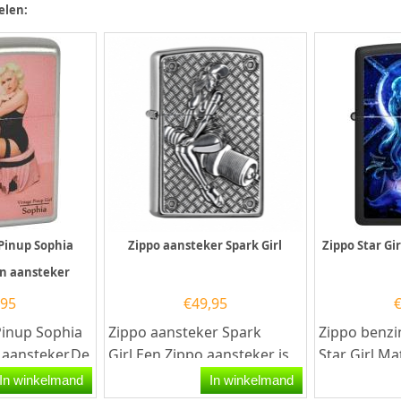
elen:
 Pinup Sophia
Zippo aansteker Spark Girl
Zippo Star Gi
on aansteker
,95
€
49,95
Pinup Sophia
Zippo aansteker Spark
Zippo benzi
n aansteker.De
Girl.Een Zippo aansteker is
Star Girl Ma
Pinup Sophia
een kwalitatief
Zippo benzi
In winkelmand
In winkelmand
..
goede aansteker met de...
een kwalitati