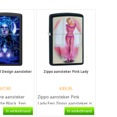
rl Design aansteker
Zippo aansteker Pink Lady
€
67,90
€
49,95
ne aansteker
Zippo aansteker Pink
tte Black. Een
Lady.Een Zippo aansteker is
ne aansteker is
een kwalitatief
In winkelmand
In winkelmand
ef...
goede aansteker met de...