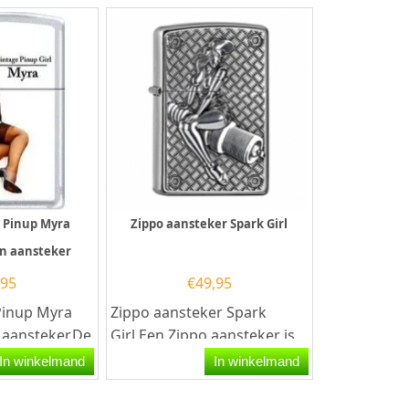
ng...
goede aansteker met de...
een kwalitati
e Pinup Myra
Zippo aansteker Spark Girl
on aansteker
,95
€
49,95
Pinup Myra
Zippo aansteker Spark
n aansteker.De
Girl.Een Zippo aansteker is
Pinup Myra
een kwalitatief
In winkelmand
In winkelmand
..
goede aansteker met de...