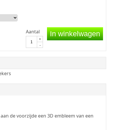
Aantal
In winkelwagen
+
-
ekers
t aan de voorzijde een 3D embleem van een