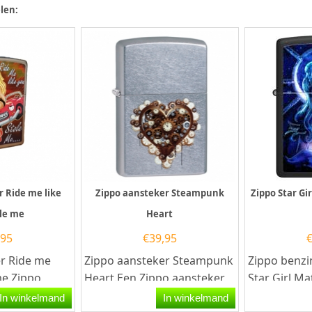
len:
r Ride me like
Zippo aansteker Steampunk
Zippo Star Gi
ole me
Heart
,95
€
39,95
r Ride me
Zippo aansteker Steampunk
Zippo benzi
me.Zippo
Heart.Een Zippo aansteker
Star Girl Ma
een Street
is een kwalitatief
Zippo benzi
In winkelmand
In winkelmand