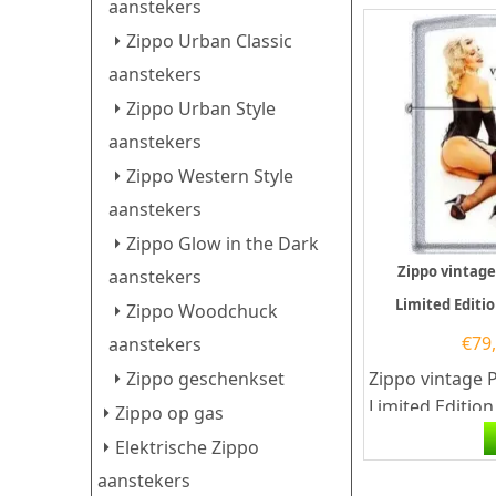
Chrome afwerki
aanstekers
Zippo Urban Classic
aanstekers
Zippo Urban Style
aanstekers
Zippo Western Style
aanstekers
Zippo Glow in the Dark
Zippo vintag
aanstekers
Limited Editi
Zippo Woodchuck
€
79
aanstekers
Zippo geschenkset
Zippo vintage 
Limited Editio
Zippo op gas
Zippo vintage 
Elektrische Zippo
Limited Edition.
aanstekers