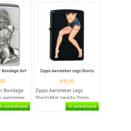
r Bondage Girl
Zippo Aansteker Legs Shorts
,00
€
49,95
er Bondage
Zippo Aansteker Legs
po aansteker
ShortsMat zwarte Zippo
rsteld
aansteker met aan de
In winkelmand
In winkelmand
ing en aan...
voorzijde een opdruk van...