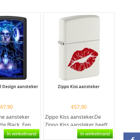
rl Design aansteker
Zippo Kiss aansteker
€
67,90
€
57,90
ne aansteker
Zippo Kiss aansteker.De
tte Black. Een
Zippo Kiss aansteker heeft
ne aansteker is
een mat witte afwerking
In winkelmand
In winkelmand