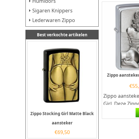
Humidors
Sigaren Knippers
Lederwaren Zippo
Best verkochte artikelen
Zippo aansteke
€
55
Zippo aanstek
Girl. Deze Zip
heeft een gebo
Zippo Stocking Girl Matte Black
zilveren afwerk
aansteker
€
69,50