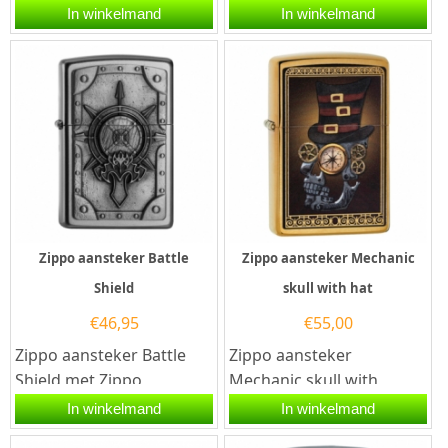
aansteker is aan de
aansteker is een
In winkelmand
In winkelmand
voorzijde met een...
kwalitatief
goede aansteker met de...
Zippo aansteker Battle
Zippo aansteker Mechanic
Shield
skull with hat
€
46,95
€
55,00
Zippo aansteker Battle
Zippo aansteker
Shield met Zippo
Mechanic skull with
code 2005041. Deze Zippo
hat.Een Zippo aansteker
In winkelmand
In winkelmand
aansteker heeft een mat
is een kwalitatief...