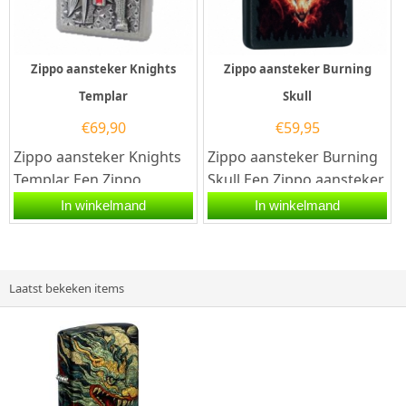
Zippo aansteker Knights
Zippo aansteker Burning
Templar
Skull
€
69,90
€
59,95
Zippo aansteker Knights
Zippo aansteker Burning
Templar Een Zippo
Skull.Een Zippo aansteker
aansteker is een
is een kwalitatief
In winkelmand
In winkelmand
kwalitatief...
goede aansteker met de...
Laatst bekeken items