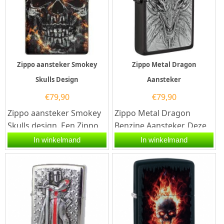
Zippo aansteker Smokey
Zippo Metal Dragon
Skulls Design
Aansteker
€
79,90
€
79,90
Zippo aansteker Smokey
Zippo Metal Dragon
Skulls design. Een Zippo
Benzine Aansteker. Deze
aansteker is een
zippo benzine aansteker
In winkelmand
In winkelmand
kwalitatief...
heeft aan de voorzijde
een 3d...