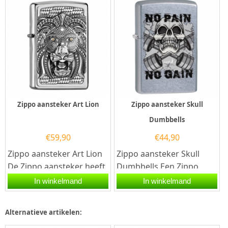
zilveren...
Zippo aansteker Art Lion
Zippo aansteker Skull
Dumbbells
€
59,90
€
44,90
Zippo aansteker Art Lion
Zippo aansteker Skull
De Zippo aansteker heeft
Dumbbells.Een Zippo
een geborsteld zilveren
aansteker is een
In winkelmand
In winkelmand
afwerking en is aan...
kwalitatief
goede aansteker met de...
Alternatieve artikelen: