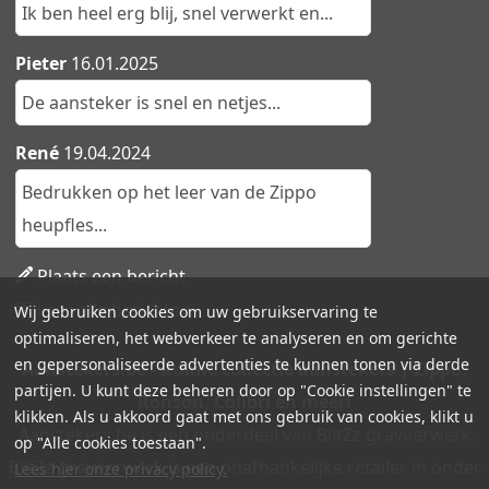
Ik ben heel erg blij, snel verwerkt en...
Pieter
16.01.2025
De aansteker is snel en netjes...
René
19.04.2024
Bedrukken op het leer van de Zippo
heupfles...
Plaats een bericht
Lees alle berichten
Wij gebruiken cookies om uw gebruikservaring te
optimaliseren, het webverkeer te analyseren en om gerichte
en gepersonaliseerde advertenties te kunnen tonen via derde
Aanstekers.be - Ruime collectie aanstekers | Zippo,
partijen. U kunt deze beheren door op "Cookie instellingen" te
Ronson, Colibri en meer!
klikken. Als u akkoord gaat met ons gebruik van cookies, klikt u
Aanstekers.be is een onderdeel van BlitZz graveerwerk.
op "Alle cookies toestaan".
BlitZz graveerwerk is een onafhankelijke retailer in onder
Lees hier onze privacy policy.