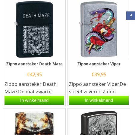
Zippo aansteker Death Maze
Zippo aansteker Viper
€
42,95
€
39,95
Zippo aansteker Death
Zippo aansteker Viper.De
Maze.De mat zwarte
street zilveren Zippo
Zippo aansteker is aan de
aansteker is aan de
In winkelmand
In winkelmand
voorzijde voorzien van
voorzijde voorzien van
een...
een...