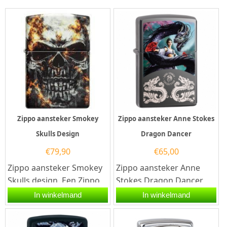
Zippo aansteker Smokey
Zippo aansteker Anne Stokes
Skulls Design
Dragon Dancer
€
79,90
€
65,00
Zippo aansteker Smokey
Zippo aansteker Anne
Skulls design. Een Zippo
Stokes Dragon Dancer
aansteker is een
met Zippo code
In winkelmand
In winkelmand
kwalitatief...
60.003.474.Een Zippo
aansteker is een...