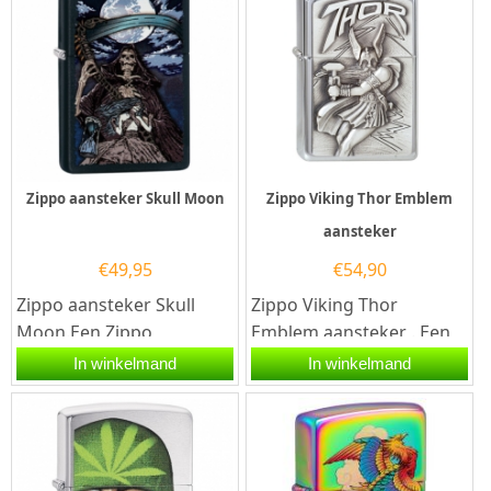
Zippo aansteker Skull Moon
Zippo Viking Thor Emblem
aansteker
€
49,95
€
54,90
Zippo aansteker Skull
Zippo Viking Thor
Moon.Een Zippo
Emblem aansteker . Een
aansteker is een
Zippo aansteker is een
In winkelmand
In winkelmand
kwalitatief
zeer kwalitatieve
goede aansteker met de...
aanstekers...