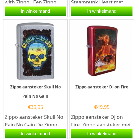
with Zippo. Een Zippo
Steampunk Heart met
aansteker is een
Zippo code 2005032. Deze
In winkelmand
In winkelmand
kwalitatief...
Zippo aansteker heeft
een mat zilveren...
Zippo aansteker Skull No
Zippo aansteker DJ on Fire
Pain No Gain
€
39,95
€
49,95
Zippo aansteker Skull No
Zippo aansteker DJ on
Pain No Gain.De Zippo
Fire. Zippo aansteker met
aansteker heeft een
een Candy Apple Red
In winkelmand
In winkelmand