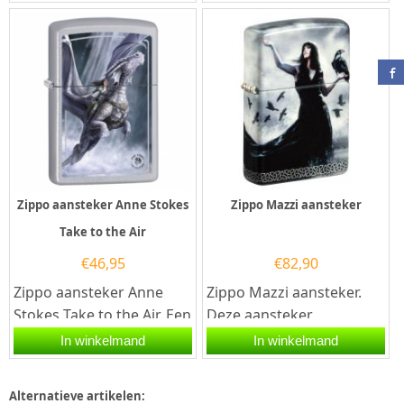
street zilveren afwerking
afwerking en aan de...
en...
Zippo aansteker Anne Stokes
Zippo Mazzi aansteker
Take to the Air
€
46,95
€
82,90
Zippo aansteker Anne
Zippo Mazzi aansteker.
Stokes Take to the Air. Een
Deze aansteker
Zippo aansteker is een
Zippo heeft een rondom
In winkelmand
In winkelmand
kwalitatief...
een gravure van een
dame met...
Alternatieve artikelen: