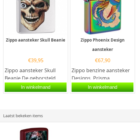
Zippo aansteker Skull Beanie
Zippo Phoenix Design
aansteker
€
39,95
€
67,90
Zippo aansteker Skull
Zippo benzine aansteker
Beanie.De geborsteld
Designs. Prisma
zilveren Zippo aansteker
Gekleurde Zippo benzine
In winkelmand
In winkelmand
is aan de voorzijde
aansteker met aan de...
voorzien...
Laatst bekeken items