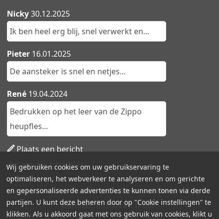
Nicky
30.12.2025
Ik ben heel erg blij, snel verwerkt en...
Pieter
16.01.2025
De aansteker is snel en netjes...
René
19.04.2024
Bedrukken op het leer van de Zippo
heupfles...
Plaats een bericht
Lees alle berichten
Wij gebruiken cookies om uw gebruikservaring te
optimaliseren, het webverkeer te analyseren en om gerichte
Aanstekers.be - Ruime collectie aanstekers | Zippo,
en gepersonaliseerde advertenties te kunnen tonen via derde
partijen. U kunt deze beheren door op "Cookie instellingen" te
Ronson, Colibri en meer!
klikken. Als u akkoord gaat met ons gebruik van cookies, klikt u