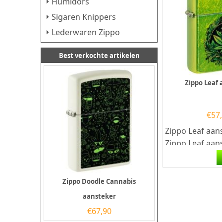
Humidors
Sigaren Knippers
Lederwaren Zippo
Best verkochte artikelen
Zippo Leaf
€
57
Zippo Leaf aan
Zippo Leaf aan
een Lurid Gree
met een kleurpr
Zippo Doodle Cannabis
aansteker
€
67,90