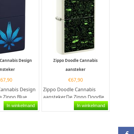
 Cannabis Design
Zippo Doodle Cannabis
nsteker
aansteker
€
67,90
€
67,90
Cannabis Design
Zippo Doodle Cannabis
e Zippo Blue
aansteker.De Zippo Doodle
sign aansteker
Cannabis aansteker heeft
In winkelmand
In winkelmand
tt...
aan de voorzijde een...