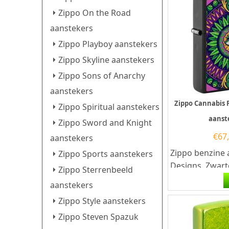
Zippo On the Road
aanstekers
Zippo Playboy aanstekers
Zippo Skyline aanstekers
Zippo Sons of Anarchy
aanstekers
Zippo Cannabis 
Zippo Spiritual aanstekers
aanst
Zippo Sword and Knight
€
67
aanstekers
Zippo benzine 
Zippo Sports aanstekers
Designs. Zwart
Zippo Sterrenbeeld
benzine aanst
aanstekers
de voorzijde ee
Zippo Style aanstekers
Zippo Steven Spazuk