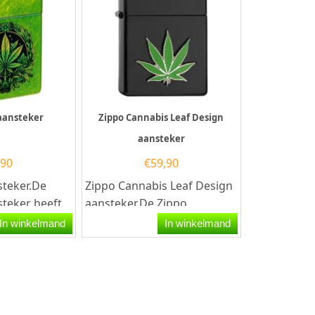
 aansteker
Zippo Cannabis Leaf Design
aansteker
,90
€
59,90
steker.De
Zippo Cannabis Leaf Design
steker heeft
aansteker.De Zippo
n afwerking
Cannabis Leaf Design
In winkelmand
In winkelmand
int van...
aansteker heeft een mat
zwarte...