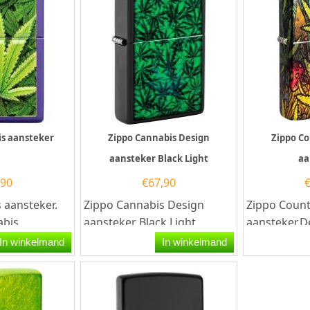
is aansteker
Zippo Cannabis Design
Zippo Co
aansteker Black Light
aa
,90
€
67,90
 aansteker.
Zippo Cannabis Design
Zippo Count
abis
aansteker Black Light.
aansteker.D
t...
Zwarte Zippo aansteker met
aansteker h
In winkelmand
In winkelmand
aan de voorzijde een...
rondom een 
kleurrijke...