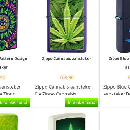
Pattern Design
Zippo Cannabis aansteker
Zippo Blue
eker
aa
,90
€
69,90
aansteker
Zippo Cannabis aansteker.
Zippo Blue 
e Zippo
De Zippo Cannabis
aansteker.D
eker met aan
aansteker is mat...
Cannabis De
In winkelmand
In winkelmand
n...
heeft een ma