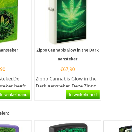
 aansteker
Zippo Cannabis Glow in the Dark
aansteker
,90
€
67,90
steker.De
Zippo Cannabis Glow in the
steker heeft
Dark aansteker. Deze Zippo
n afwerking
aansteker is afgwerkt met
In winkelmand
In winkelmand
int van...
een Glow in the...
elen: