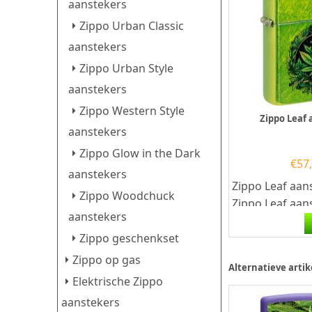
aanstekers
Zippo Urban Classic
aanstekers
Zippo Urban Style
aanstekers
Zippo Western Style
Zippo Leaf
aanstekers
Zippo Glow in the Dark
€
57
aanstekers
Zippo Leaf aan
Zippo Woodchuck
Zippo Leaf aan
aanstekers
een Lurid Gree
Zippo geschenkset
met een kleurpr
Zippo op gas
Alternatieve artik
Elektrische Zippo
aanstekers