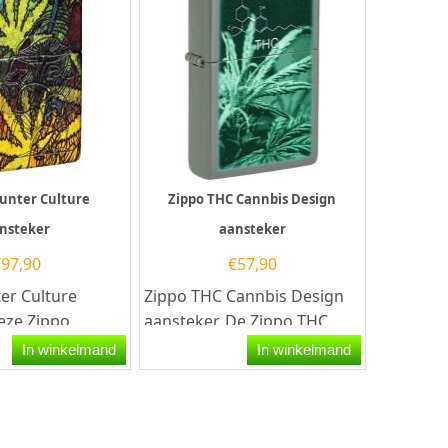
unter Culture
Zippo THC Cannbis Design
nsteker
aansteker
€
97,90
€
57,90
er Culture
Zippo THC Cannbis Design
eze Zippo
aansteker. De Zippo THC
eeft een
Cannbis Design aansteker
In winkelmand
In winkelmand
print van
heeft een matt...