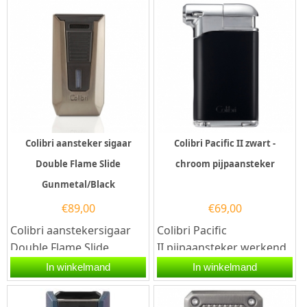
Colibri aansteker sigaar
Colibri Pacific II zwart -
Double Flame Slide
chroom pijpaansteker
Gunmetal/Black
€
89,00
€
69,00
Colibri aanstekersigaar
Colibri Pacific
Double Flame Slide
II pijpaansteker werkend
Gunmetal/Black. Deze
op butaangas. Deze
In winkelmand
In winkelmand
Colibri sigaren aansteker
rechthoekige Colibri...
heeft...