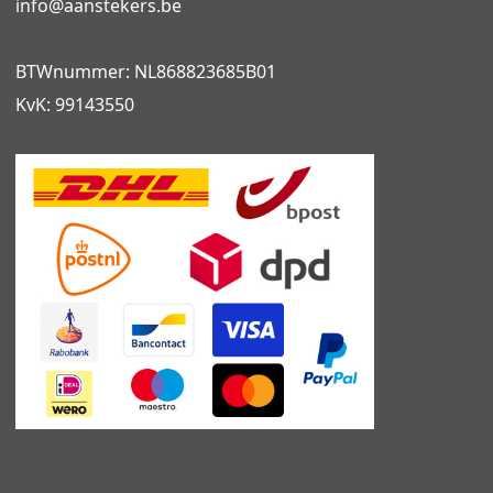
info@
aanstekers.be
BTWnummer: NL868823685B01
KvK: 99143550