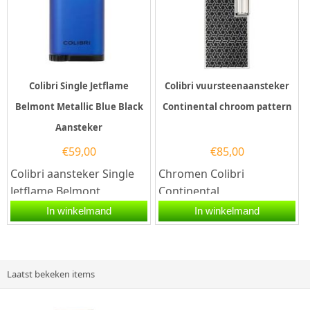
Colibri Single Jetflame
Colibri vuursteenaansteker
Belmont Metallic Blue Black
Continental chroom pattern
Aansteker
€
59,00
€
85,00
Colibri aansteker Single
Chromen Colibri
Jetflame Belmont
Continental
Metallic in de kleur Blauw-
Vuursteenaansteker
In winkelmand
In winkelmand
Zwart. Deze aansteker...
Graveren – Luxe Cadeau
voor HemBen je op zoek
naar...
Laatst bekeken items