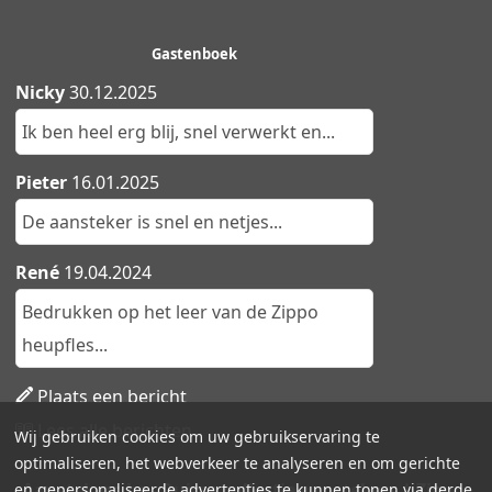
Gastenboek
Nicky
30.12.2025
Ik ben heel erg blij, snel verwerkt en...
Pieter
16.01.2025
De aansteker is snel en netjes...
René
19.04.2024
Bedrukken op het leer van de Zippo
heupfles...
Plaats een bericht
Lees alle berichten
Wij gebruiken cookies om uw gebruikservaring te
optimaliseren, het webverkeer te analyseren en om gerichte
Aanstekers.be - Ruime collectie aanstekers | Zippo,
en gepersonaliseerde advertenties te kunnen tonen via derde