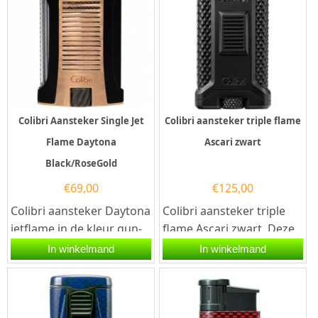
Colibri Aansteker Single Jet
Colibri aansteker triple flame
Flame Daytona
Ascari zwart
Black/RoseGold
€
69,00
€
125,00
Colibri aansteker Daytona
Colibri aansteker triple
jetflame in de kleur gun-
flame Ascari zwart. Deze
zwart/rosegoud. Deze
Colibri aansteker heeft
In winkelmand
In winkelmand
Colibri aansteker heeft
een krachtige Triple-Jet...
een...