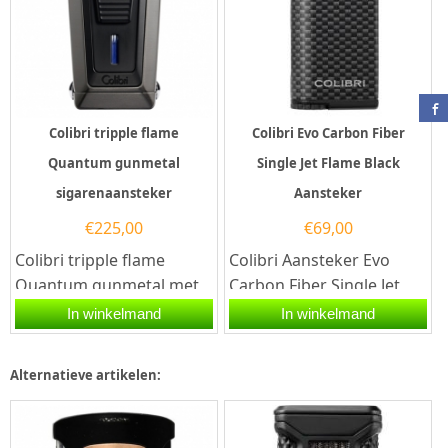
Colibri tripple flame
Colibri Evo Carbon Fiber
Quantum gunmetal
Single Jet Flame Black
sigarenaansteker
Aansteker
€
225,00
€
69,00
Colibri tripple flame
Colibri Aansteker Evo
Quantum gunmetal met
Carbon Fiber Single Jet
sigaren knipper. Deze
Flame in de kleur Zwart.
In winkelmand
In winkelmand
Colibri aansteker heeft 3...
Deze aansteker heeft...
Alternatieve artikelen: