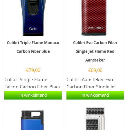
Colibri Triple Flame Monaco
Colibri Evo Carbon Fiber
Carbon Fiber blue
Single Jet Flame Red
Aansteker
€
79,00
€
69,00
Colibri Single Flame
Colibri Aansteker Evo
Falcon Carbon Fiber Black
Carbon Fiber Single Jet
in de kleur zwart.Deze
Flame in de kleur Rood.
In winkelmand
In winkelmand
Colibri aansteker heeft
Deze aansteker...
een...