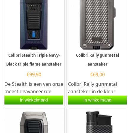
Colibri Stealth Triple Navy-
Colibri Rally gunmetal
Black triple flame aansteker
aansteker
€
99,90
€
69,00
De Stealth is een van onze
Colibri Rally gunmetal
meest geavanceerde
aansteker in de kleur
aanstekers ooit: met
grijs. Deze Colibri
In winkelmand
In winkelmand
piramidevormige
aansteker heeft een
drievoudige...
krachtige...