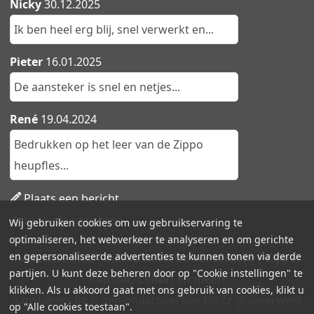
Nicky
30.12.2025
Ik ben heel erg blij, snel verwerkt en...
Pieter
16.01.2025
De aansteker is snel en netjes...
René
19.04.2024
Bedrukken op het leer van de Zippo
heupfles...
Plaats een bericht
Lees alle berichten
Wij gebruiken cookies om uw gebruikservaring te
optimaliseren, het webverkeer te analyseren en om gerichte
en gepersonaliseerde advertenties te kunnen tonen via derde
Aanstekers.be - Ruime collectie aanstekers | Zippo,
partijen. U kunt deze beheren door op "Cookie instellingen" te
Ronson, Colibri en meer!
klikken. Als u akkoord gaat met ons gebruik van cookies, klikt u
Aanstekers.be is een onderdeel van BlitZz graveerwerk.
op "Alle cookies toestaan".