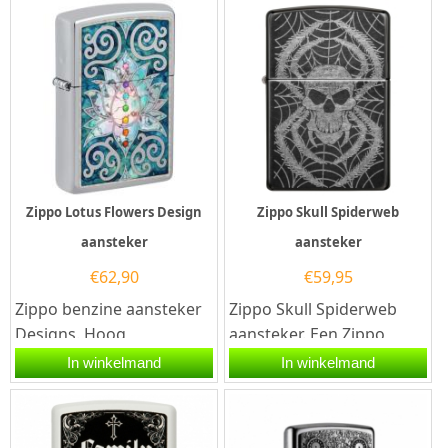
Zippo Lotus Flowers Design
Zippo Skull Spiderweb
aansteker
aansteker
€
62,90
€
59,95
Zippo benzine aansteker
Zippo Skull Spiderweb
Designs. Hoog
aansteker. Een Zippo
Gepolijst Chromen Zippo
aansteker is een
In winkelmand
In winkelmand
benzine aansteker met
kwalitatief...
aan...