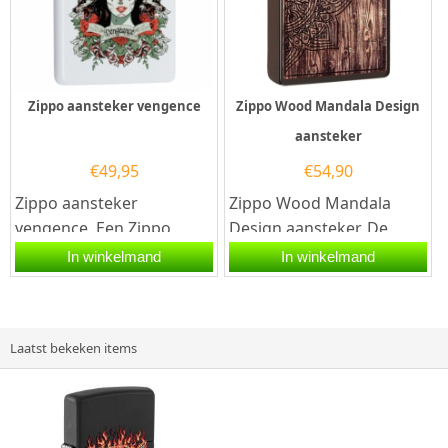
Zippo aansteker vengence
Zippo Wood Mandala Design
aansteker
€
49,95
€
54,90
Zippo aansteker
Zippo Wood Mandala
vengence. Een Zippo
Design aansteker. De
aansteker is een
bruine Zippo aansteker is
In winkelmand
In winkelmand
kwalitatief
aan de voorzijde
goede aansteker met de...
voorzien...
Laatst bekeken items