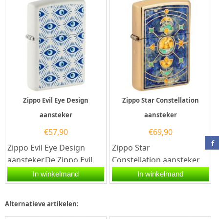
heeft een...
goede aansteker met de...
Zippo Evil Eye Design
Zippo Star Constellation
aansteker
aansteker
€
57,90
€
69,90
Zippo Evil Eye Design
Zippo Star
aansteker.De Zippo Evil
Constellation aansteker.
Eye Design aansteker
Een Zippo
In winkelmand
In winkelmand
heeft mat witte afwerking
benzineaansteker is een
met...
zeer kwalitatieve...
Alternatieve artikelen: