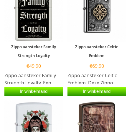
Zippo aansteker Family
Zippo aansteker Celtic
Strength Loyalty
Emblem
€
49,90
€
69,90
Zippo aansteker Family
Zippo aansteker Celtic
Strength Loyalty. Een
Emblem. Deze Zippo
Zippo aansteker is een
aansteker heeft een mat
In winkelmand
In winkelmand
kwalitatief goede
zilveren afwerking en aan
aansteker...
de...