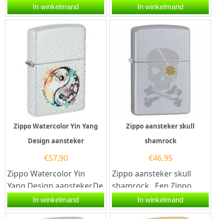
aansteker is een
aansteker is een
In winkelmand
In winkelmand
kwalitatief
kwalitatief
goede aansteker met...
goede aansteker met de...
Zippo Watercolor Yin Yang
Zippo aansteker skull
Design aansteker
shamrock
€
57,90
€
46,95
Zippo Watercolor Yin
Zippo aansteker skull
Yang Design aansteker.De
shamrock . Een Zippo
Zippo Watercolor Yin
aansteker is een
In winkelmand
In winkelmand
Yang Design aansteker
kwalitatief