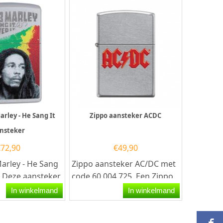
arley - He Sang It
Zippo aansteker ACDC
nsteker
€
72,90
€
49,90
arley - He Sang
Zippo aansteker AC/DC met
. Deze aansteker
code 60.004.725. Een Zippo
rome afgewerkt
aansteker is een
In winkelmand
In winkelmand
kwalitatief...