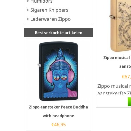
Humidors
Sigaren Knippers
Lederwaren Zippo
Best verkochte artikelen
Zippo musical
aanst
€
67
Zippo musical 
aansteker.De Z
notes design a
Zippo aansteker Peace Buddha
heeft een hoog
with headphone
€
46,95