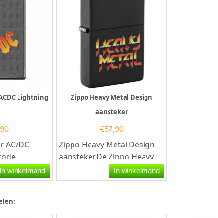
 ACDC Lightning
Zippo Heavy Metal Design
aansteker
,90
€
57,90
er AC/DC
Zippo Heavy Metal Design
code
aansteker.De Zippo Heavy
n Zippo
Metal Design aansteker
In winkelmand
In winkelmand
en
heeft een mat zwarte...
elen: