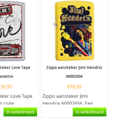
teker Love Tape
Zippo aansteker Jimi Hendrix
assette
60002656
€
39,95
€
59,95
eker Love Tape
Zippo aansteker Jimi
t code
Hendrix 60002656. Een
 Een Zippo
Zippo aansteker is een
In winkelmand
In winkelmand
s een
kwalitatief
goede aansteker met...