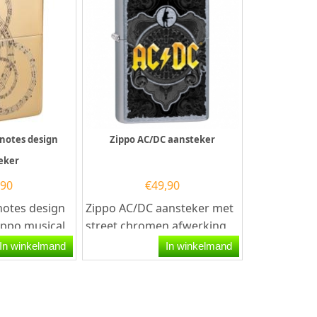
 notes design
Zippo AC/DC aansteker
eker
,90
€
49,90
notes design
Zippo AC/DC aansteker met
ippo musical
street chromen afwerking
ansteker
heeft op de voorzijde een
In winkelmand
In winkelmand
glans...
zwarte afbeelding met...