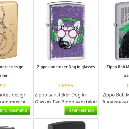
 notes design
Zippo aansteker Dog in glasses
Zippo Bob M
eker
aa
,90
€
69,95
notes design
Zippo aansteker Dog in
Zippo Bob M
ippo musical
Glasses.Een Zippo aansteker
It aansteker
ansteker
is een kwalitatief goede
is satin ch
In winkelmand
In winkelmand
glans...
aansteker met de...
met aan...