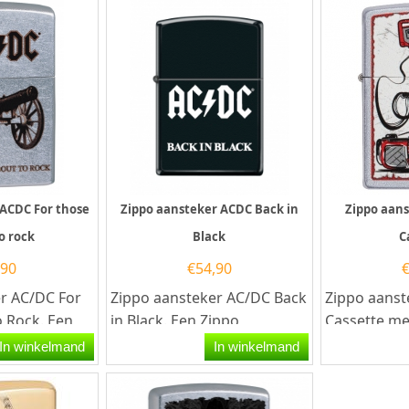
 ACDC For those
Zippo aansteker ACDC Back in
Zippo aans
o rock
Black
C
,90
€
54,90
r AC/DC For
Zippo aansteker AC/DC Back
Zippo aanst
 Rock. Een
in Black. Een Zippo
Cassette me
r is een
aansteker is een
60.004.943.
In winkelmand
In winkelmand
kwalitatief...
aansteker i
kwalitatief...