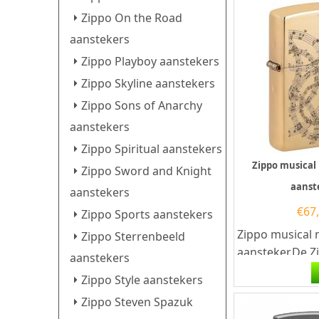
Zippo On the Road
aanstekers
Zippo Playboy aanstekers
Zippo Skyline aanstekers
Zippo Sons of Anarchy
aanstekers
Zippo Spiritual aanstekers
Zippo musical
Zippo Sword and Knight
aanst
aanstekers
€
67
Zippo Sports aanstekers
Zippo musical 
Zippo Sterrenbeeld
aansteker.De Z
aanstekers
notes design a
Zippo Style aanstekers
heeft een hoog
Zippo Steven Spazuk