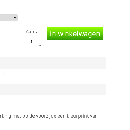
Aantal
In winkelwagen
+
-
rs
king met op de voorzijde een kleurprint van