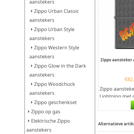
aanstekers
Zippo Urban Classic
aanstekers
Zippo Urban Style
aanstekers
Zippo Western Style
aanstekers
Zippo aansteker
Zippo Glow in the Dark
aanstekers
€
82
Zippo Woodchuck
Zippo aanstek
aanstekers
Lightning met 
Zippo geschenkset
60.004.731. Ee
aansteker is e
Zippo op gas
kwalitatief...
Elektrische Zippo
Alternatieve artik
aanstekers