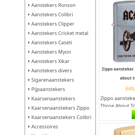
Aanstekers Ronson
Aanstekers Colibri
Aanstekers Clipper
Aanstekers Cricket metal
Aanstekers Caseti
Aanstekers Myon
Aanstekers Xikar
Zippo aansteker
Aanstekers divers
about t
Sigarenaanstekers
€
49
Pijpaanstekers
Zippo aansteke
Kaarsenaanstekers
Those About To
Kaarsenaanstekers Zippo
Zippo aansteke
Kaarsenaanstekers Colibri
kwalitatief...
Accessoires