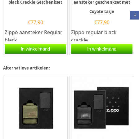
black Crackle Geschenkset
aansteker geschenkset met
Coyote tasje
€
77,90
€
77,90
Zippo aansteker Regular
Zippo regular black
black
crackle
Crackle Geschenkset Een
aansteker geschenkset
In winkelmand
In winkelmand
Zippo aansteker is een
met Coyote tasje. Een
zeer...
Zippo aansteker is...
Alternatieve artikelen: