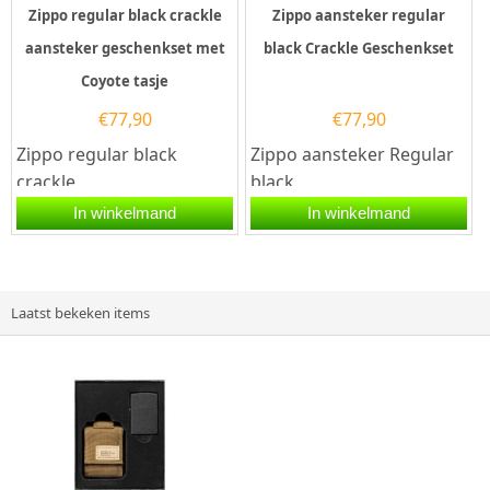
Zippo regular black crackle
Zippo aansteker regular
aansteker geschenkset met
black Crackle Geschenkset
Coyote tasje
€
77,90
€
77,90
Zippo regular black
Zippo aansteker Regular
crackle
black
aansteker geschenkset
Crackle Geschenkset Een
In winkelmand
In winkelmand
met Coyote tasje. Een
Zippo aansteker is een
Zippo aansteker is...
zeer...
Laatst bekeken items