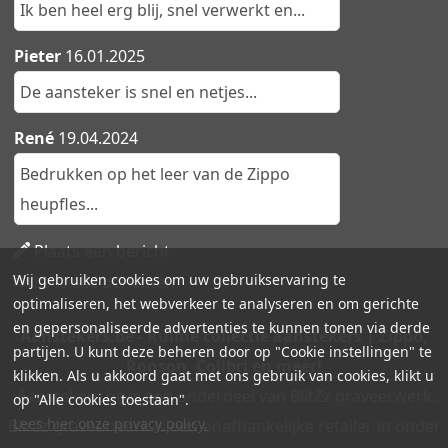
Ik ben heel erg blij, snel verwerkt en...
Pieter
16.01.2025
De aansteker is snel en netjes...
René
19.04.2024
Bedrukken op het leer van de Zippo
heupfles...
Plaats een bericht
Wij gebruiken cookies om uw gebruikservaring te
Lees alle berichten
optimaliseren, het webverkeer te analyseren en om gerichte
en gepersonaliseerde advertenties te kunnen tonen via derde
Aanstekers.be - Ruime collectie aanstekers | Zippo,
partijen. U kunt deze beheren door op "Cookie instellingen" te
Ronson, Colibri en meer!
klikken. Als u akkoord gaat met ons gebruik van cookies, klikt u
Aanstekers.be is een onderdeel van BlitZz graveerwerk.
op "Alle cookies toestaan".
Lees hier onze privacy policy.
BlitZz graveerwerk is een onafhankelijke retailer in onder