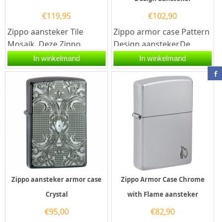
€
119,95
€
102,90
Zippo aansteker Tile
Zippo armor case Pattern
Mosaik. Deze Zippo
Design aansteker.De
aansteker heeft een
Zippo armor case Pattern
In winkelmand
In winkelmand
hoogglans afwerking en
Design aansteker heeft
aan de voorzijde...
een...
Zippo aansteker armor case
Zippo Armor Case Chrome
Crystal
with Flame aansteker
€
95,00
€
82,90