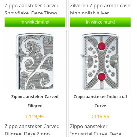
Zippo aansteker Carved
Zilveren Zippo armor case
Snowflake. Deze Zippo
high polish silver
aansteker heeft een
aansteker. Deze Zippo
In winkelmand
In winkelmand
hoogglans afwerking en
aansteker heeft een
aan de...
hoogglans...
Zippo aansteker Carved
Zippo aansteker Industrial
Filigree
Curve
€
119,95
€
119,95
Zippo aansteker Carved
Zippo aansteker
Filigree. Deze Zippo
Industrial Curve. Deze