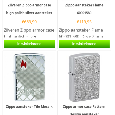
Zilveren Zippo armor case
Zippo aansteker Flame
high polish silver aansteker
60001580
€
669,90
€
119,95
Zilveren Zippo armor case
Zippo aansteker Flame
high polish silver
60.001.580. Deze Zippo
aansteker. Deze Zippo
aansteker heeft een
In winkelmand
In winkelmand
aansteker heeft een
hoogglans afwerking en
hoogglans...
aan de...
Zippo aansteker Tile Mosaik
Zippo armor case Pattern
Design aansteker