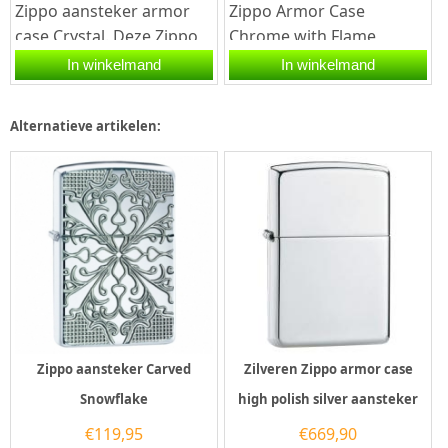
Zippo aansteker armor
Zippo Armor Case
case Crystal. Deze Zippo
Chrome with Flame
aansteker heeft een Black
aansteker.De Zippo Armor
In winkelmand
In winkelmand
Ice afwerking en aan de...
Case Chrome with Flame
aansteker heeft...
Alternatieve artikelen:
Zippo aansteker Carved
Zilveren Zippo armor case
Snowflake
high polish silver aansteker
€
119,95
€
669,90