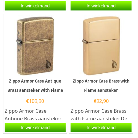
aansteker heeft een
Zippo aansteker heeft
In winkelmand
In winkelmand
hoogglans afwerking en
een hoogglans afwerking
aan de...
en aan de...
Zippo Armor Case Antique
Zippo Armor Case Brass with
Brass aansteker with Flame
Flame aansteker
€
109,90
€
92,90
Zippo Armor Case
Zippo Armor Case Brass
Antique Brass aansteker
with Flame aansteker.De
with Flame.Deze Zippo
Zippo Armor Case Brass
In winkelmand
In winkelmand
aansteker heeft een
with Flame aansteker