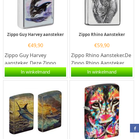
Zippo Guy Harvey aansteker
Zippo Rhino Aansteker
€
49,90
€
59,90
Zippo Guy Harvey
Zippo Rhino Aansteker.De
aansteker. Deze Zippo
Zippo Rhino Aansteker
benzine aansteker heeft
heeft een geborsteld
In winkelmand
In winkelmand
een hoogglans chrome
chrome afwerking met
afwerking...
een 3D...