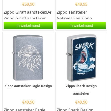
€
59,90
€
49,95
Zippo Giraff aansteker.De
Zippo aansteker
Zippo Giraff aansteker
Galaxies.Een Zippo
heeft een geborsteld
aansteker is een
In winkelmand
In winkelmand
chrome afwerking met
kwalitatief
een 3D...
goede aansteker met de...
Zippo aansteker Eagle Design
Zippo Shark Design
aansteker
€
49,90
€
49,90
Zippo aansteker Eagle
Zippo Shark Design