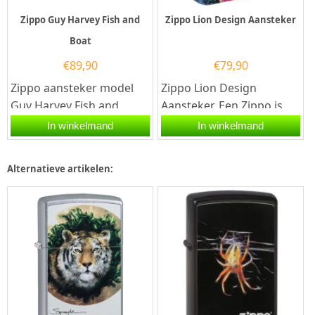
Zippo Guy Harvey Fish and
Zippo Lion Design Aansteker
Boat
€
89,90
€
79,90
Zippo aansteker model
Zippo Lion Design
Guy Harvey Fish and
Aansteker. Een Zippo is
Boat.Deze aansteker is
een kwalitatief
In winkelmand
In winkelmand
voorzien van een
goede benzineaansteker
afbeelding met...
met de...
Alternatieve artikelen: