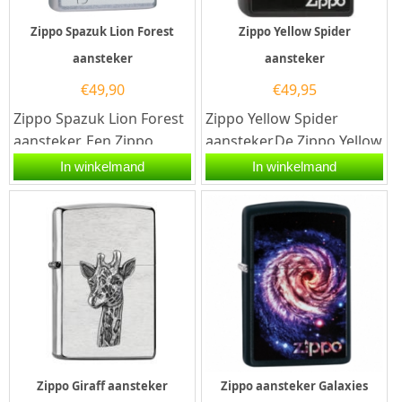
Zippo Spazuk Lion Forest
Zippo Yellow Spider
aansteker
aansteker
€
49,90
€
49,95
Zippo Spazuk Lion Forest
Zippo Yellow Spider
aansteker. Een Zippo
aansteker.De Zippo Yellow
aansteker is een zeer
Spider aansteker heeft
In winkelmand
In winkelmand
kwalitatieve aanstekers
een mat zwarte
met de...
afwerking met...
Zippo Giraff aansteker
Zippo aansteker Galaxies