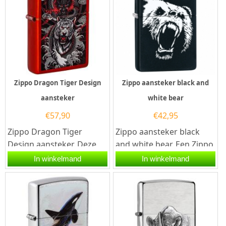
Zippo Dragon Tiger Design
Zippo aansteker black and
aansteker
white bear
€
57,90
€
42,95
Zippo Dragon Tiger
Zippo aansteker black
Design aansteker. Deze
and white bear. Een Zippo
Zippo aansteker
aansteker is een
In winkelmand
In winkelmand
is Metallic red...
kwalitatief
goede aansteker met...