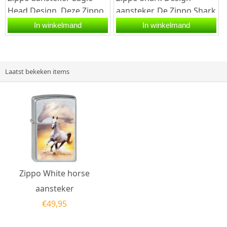
Head Design. Deze Zippo
aansteker. De Zippo Shark
aansteker heeft
Design aansteker heeft
In winkelmand
In winkelmand
een chromen afwerking
een brushed chrome...
aan de...
Laatst bekeken items
Zippo White horse
aansteker
€
49,95