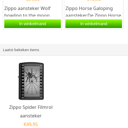
Zippo aansteker Wolf
Zippo Horse Galoping
howling to the moon.
aansteker.De Zippo Horse
Deze Zippo aansteker
Galoping aansteker heeft
In winkelmand
In winkelmand
heeft een mat
een street chrome
zwarte afwerking...
afwerking...
Laatst bekeken items
Zippo Spider Filmrol
aansteker
€
49,95