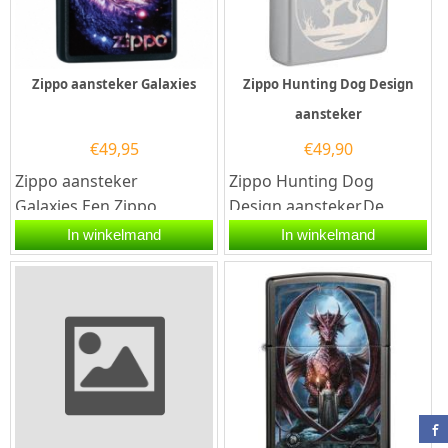
Zippo aansteker Galaxies
Zippo Hunting Dog Design
aansteker
€
49,95
€
49,90
Zippo aansteker
Zippo Hunting Dog
Galaxies.Een Zippo
Design aansteker.De
aansteker is een
Zippo Hunting Dog
In winkelmand
In winkelmand
kwalitatief
Design aansteker heeft
goede aansteker met de...
een satin chrome...