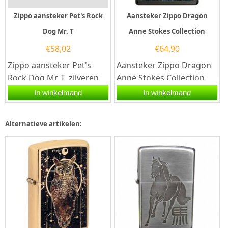
Zippo aansteker Pet's Rock
Aansteker Zippo Dragon
Dog Mr. T
Anne Stokes Collection
€
58,02
€
64,90
Zippo aansteker Pet's
Aansteker Zippo Dragon
Rock Dog Mr. T. zilveren
Anne Stokes Collection.
Zippo aansteker met een
Deze Zippo aansteker is
In winkelmand
In winkelmand
street chrome...
aan de voorzijde
bedrukt...
Alternatieve artikelen: