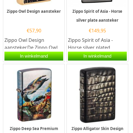
Zippo Owl Design aansteker
Zippo Spirit of Asia - Horse
silver plate aansteker
€
57,90
€
149,95
Zippo Owl Design
Zippo Spirit of Asia -
aansteker.De Zippo Owl
Horse silver plated
Design aansteker heeft
aansteker. Deze Zippo
In winkelmand
In winkelmand
een geborsteld brass
aansteker heeft een
afwerking met...
hoogglans...
Zippo Deep Sea Premium
Zippo Alligator Skin Design