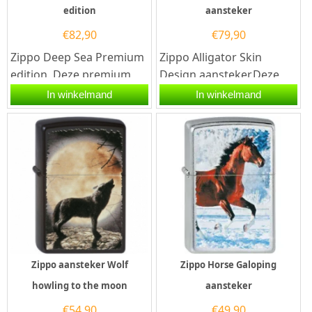
edition
aansteker
€
82,90
€
79,90
Zippo Deep Sea Premium
Zippo Alligator Skin
edition. Deze premium
Design aansteker.Deze
Zippo heeft een
Zippo aansteker heeft
In winkelmand
In winkelmand
hoogglans tumbled...
compleet rondom een
afbeelding van...
Zippo aansteker Wolf
Zippo Horse Galoping
howling to the moon
aansteker
€
54,90
€
49,90