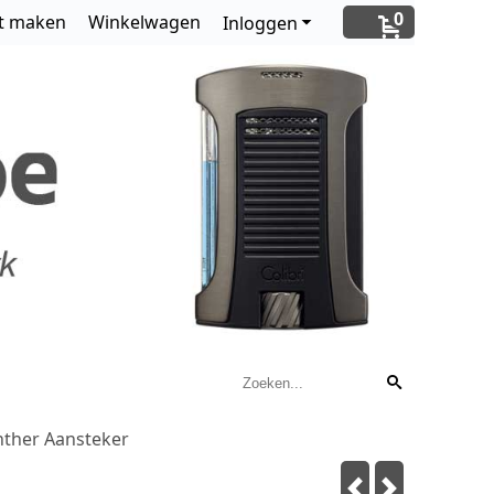
0
t maken
Winkelwagen
Inloggen
anther Aansteker