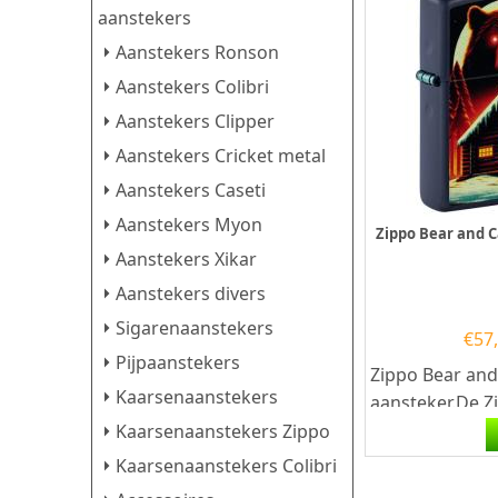
aanstekers
Aanstekers Ronson
Aanstekers Colibri
Aanstekers Clipper
Aanstekers Cricket metal
Aanstekers Caseti
Aanstekers Myon
Zippo Bear and 
Aanstekers Xikar
Aanstekers divers
Sigarenaanstekers
€
57
Pijpaanstekers
Zippo Bear and
Kaarsenaanstekers
aansteker.De Z
Cabin aansteke
Kaarsenaanstekers Zippo
mat navy afwer
Kaarsenaanstekers Colibri