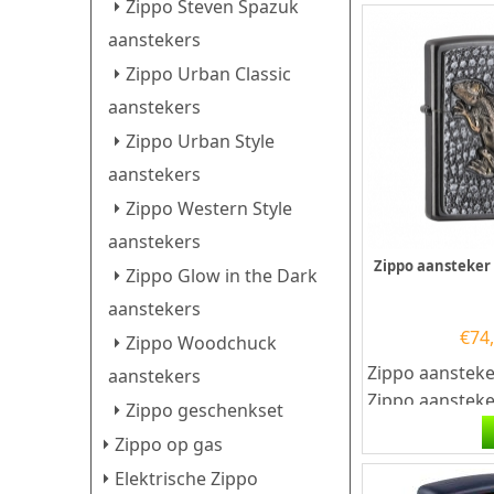
Zippo Steven Spazuk
aanstekers
Zippo Urban Classic
aanstekers
Zippo Urban Style
aanstekers
Zippo Western Style
aanstekers
Zippo aansteke
Zippo Glow in the Dark
aanstekers
€
74
Zippo Woodchuck
Zippo aansteke
aanstekers
Zippo aansteke
Zippo geschenkset
kwalitatief
Zippo op gas
goede aansteke
Elektrische Zippo