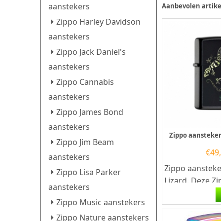
aanstekers
Aanbevolen artike
Zippo Harley Davidson
aanstekers
Zippo Jack Daniel's
aanstekers
Zippo Cannabis
aanstekers
Zippo James Bond
aanstekers
Zippo aansteker
Zippo Jim Beam
€
49
aanstekers
Zippo aanstek
Zippo Lisa Parker
Lizard. Deze Z
aanstekers
aansteker heef
Zippo Music aanstekers
zwarte afwerki
Zippo Nature aanstekers
de...