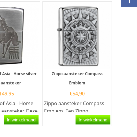
f Asia - Horse silver
Zippo aansteker Compass
 aansteker
Emblem
149,95
€
54,90
 of Asia - Horse
Zippo aansteker Compass
d aansteker. Deze
Emblem. Een Zippo
eker heeft een
aansteker is een
In winkelmand
In winkelmand
.
kwalitatief...