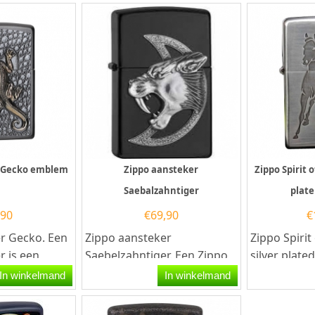
r Gecko emblem
Zippo aansteker
Zippo Spirit o
Saebalzahntiger
plate
,90
€
69,90
€
r Gecko. Een
Zippo aansteker
Zippo Spirit
r is een
Saebelzahntiger. Een Zippo
silver plate
aansteker is een zeer
Zippo aanst
In winkelmand
In winkelmand
r met de...
kwalitatieve aanstekers met
hoogglans..
de...