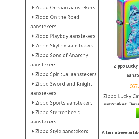
Zippo Oceaan aanstekers
Zippo On the Road
aanstekers
Zippo Playboy aanstekers
Zippo Skyline aanstekers
Zippo Sons of Anarchy
aanstekers
Zippo Lucky
Zippo Spiritual aanstekers
aanst
Zippo Sword and Knight
€
67
aanstekers
Zippo Lucky Ca
Zippo Sports aanstekers
aansteker. Dez
Zippo is in de k
Zippo Sterrenbeeld
spectrum met a
aanstekers
Zippo Style aanstekers
Alternatieve artik