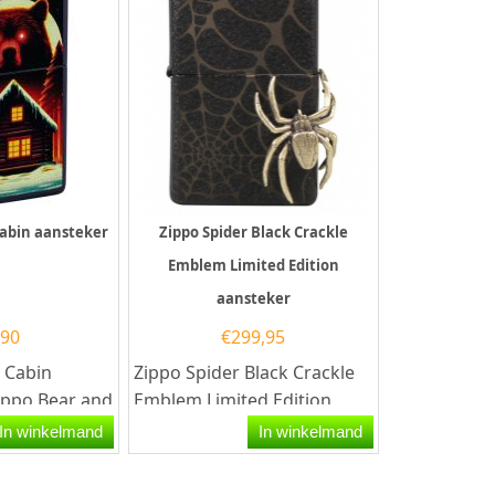
Cabin aansteker
Zippo Spider Black Crackle
Emblem Limited Edition
aansteker
,90
€
299,95
 Cabin
Zippo Spider Black Crackle
ippo Bear and
Emblem Limited Edition
r heeft een
aansteker.De Zippo Spider
In winkelmand
In winkelmand
king met...
Black Crackle Emblem...