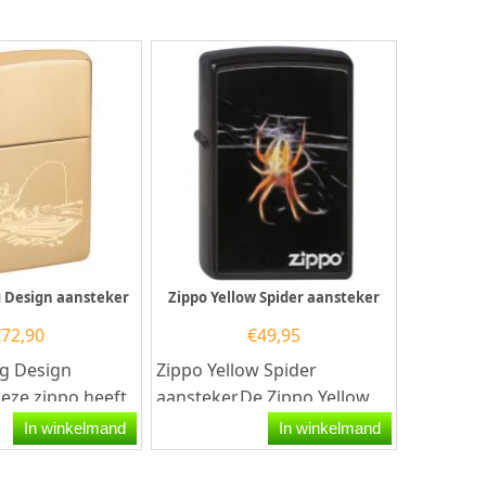
g Design aansteker
Zippo Yellow Spider aansteker
€
72,90
€
49,95
ng Design
Zippo Yellow Spider
Deze zippo heeft
aansteker.De Zippo Yellow
hoogglans
Spider aansteker heeft een
In winkelmand
In winkelmand
et op de...
mat zwarte afwerking met...