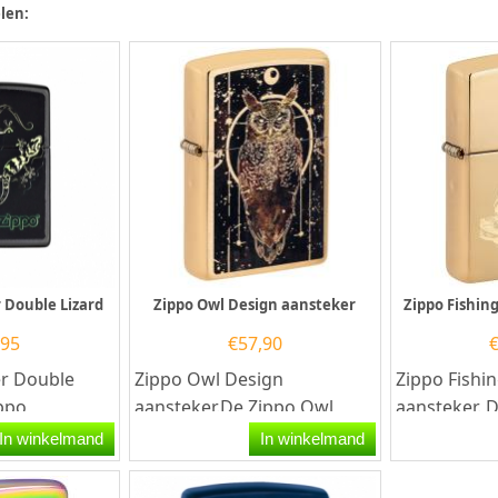
len:
 Double Lizard
Zippo Owl Design aansteker
Zippo Fishin
,95
€
57,90
er Double
Zippo Owl Design
Zippo Fishi
ippo
aansteker.De Zippo Owl
aansteker. 
t een mat
Design aansteker heeft een
een brass 
In winkelmand
In winkelmand
ng en aan
geborsteld brass afwerking
afwerking m
met...