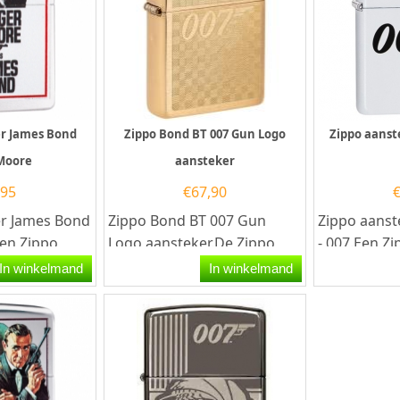
er James Bond
Zippo Bond BT 007 Gun Logo
Zippo aanst
Moore
aansteker
,95
€
67,90
er James Bond
Zippo Bond BT 007 Gun
Zippo aanst
en Zippo
Logo aansteker.De Zippo
- 007.Een Zi
n kwalitatief
Bond BT 007 Gun Logo
een kwalita
In winkelmand
In winkelmand
r met...
aansteker heeft een
aansteker me
geborsteld...