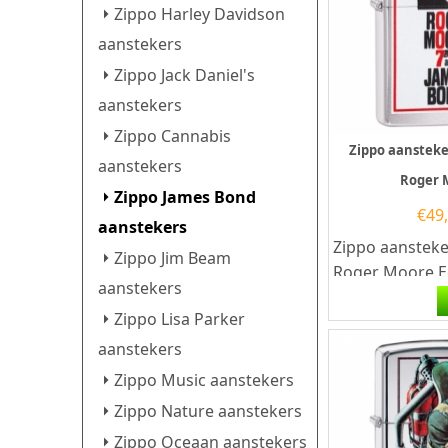
Zippo Harley Davidson
aanstekers
Zippo Jack Daniel's
aanstekers
Zippo Cannabis
Zippo aanstek
aanstekers
Roger 
Zippo James Bond
€
49
aanstekers
Zippo aanstek
Zippo Jim Beam
Roger Moore.E
aanstekers
aansteker is ee
Zippo Lisa Parker
goede aansteke
aanstekers
Zippo Music aanstekers
Zippo Nature aanstekers
Zippo Oceaan aanstekers