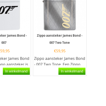
eker James Bond -
Zippo aansteker James Bond -
007
007 Two Tone
€
59,95
€
59,95
eker James Bond
Zippo aansteker James Bond
ppo aansteker is
- 007 Two Tone. Een Zippo
tief goede
aansteker is een kwalitatief
In winkelmand
In winkelmand
t de...
goede aansteker...