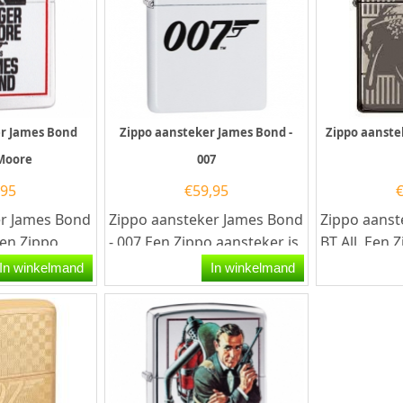
er James Bond
Zippo aansteker James Bond -
Zippo aanste
Moore
007
,95
€
59,95
er James Bond
Zippo aansteker James Bond
Zippo aanst
en Zippo
- 007.Een Zippo aansteker is
BT All. Een 
n kwalitatief
een kwalitatief goede
is een kwalit
In winkelmand
In winkelmand
r met...
aansteker met de...