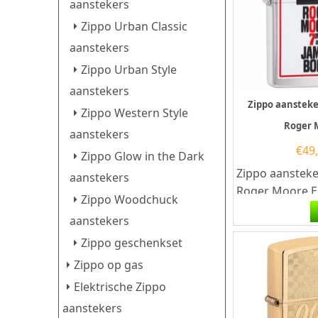
aanstekers
Zippo Urban Classic
aanstekers
Zippo Urban Style
aanstekers
Zippo aanstek
Zippo Western Style
Roger 
aanstekers
€
49
Zippo Glow in the Dark
Zippo aanstek
aanstekers
Roger Moore.E
Zippo Woodchuck
aansteker is ee
aanstekers
goede aansteke
Zippo geschenkset
Zippo op gas
Elektrische Zippo
aanstekers