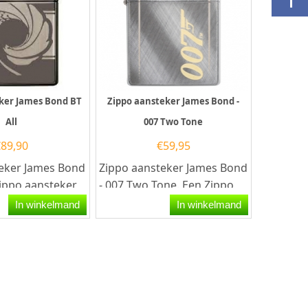
ker James Bond BT
Zippo aansteker James Bond -
All
007 Two Tone
€
89,90
€
59,95
eker James Bond
Zippo aansteker James Bond
Zippo aansteker
- 007 Two Tone. Een Zippo
atief...
aansteker is een kwalitatief
In winkelmand
In winkelmand
goede aansteker...