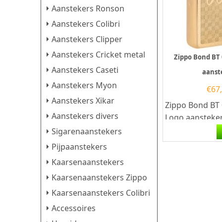
Aanstekers Ronson
Aanstekers Colibri
Aanstekers Clipper
Aanstekers Cricket metal
Zippo Bond BT
Aanstekers Caseti
aanst
Aanstekers Myon
€
67
Aanstekers Xikar
Zippo Bond BT
Aanstekers divers
Logo aansteker
Bond BT 007 G
Sigarenaanstekers
aansteker heef
Pijpaanstekers
geborsteld...
Kaarsenaanstekers
Kaarsenaanstekers Zippo
Kaarsenaanstekers Colibri
Accessoires