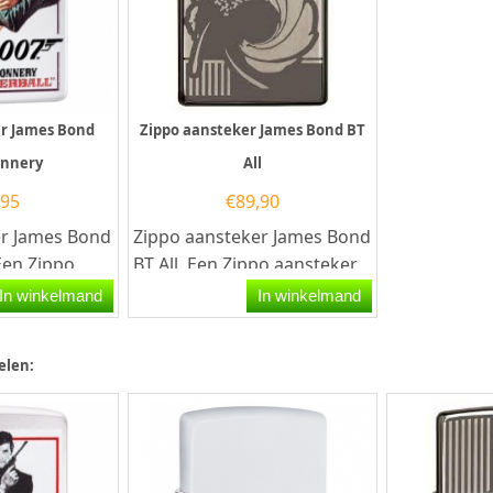
er James Bond
Zippo aansteker James Bond BT
onnery
All
,95
€
89,90
er James Bond
Zippo aansteker James Bond
Een Zippo
BT All. Een Zippo aansteker
n kwalitatief
is een kwalitatief...
In winkelmand
In winkelmand
...
elen: