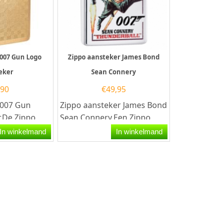
 007 Gun Logo
Zippo aansteker James Bond
eker
Sean Connery
,90
€
49,95
 007 Gun
Zippo aansteker James Bond
.De Zippo
Sean Connery.Een Zippo
un Logo
aansteker is een kwalitatief
In winkelmand
In winkelmand
t een
goede aansteker...