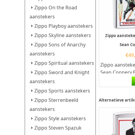
Zippo On the Road
aanstekers
Zippo Playboy aanstekers
Zippo Skyline aanstekers
Zippo aanstek
Zippo Sons of Anarchy
Sean C
aanstekers
€
49
Zippo Spiritual aanstekers
Zippo aanstek
Zippo Sword and Knight
Sean Connery.
aansteker is ee
aanstekers
goede aansteker
Zippo Sports aanstekers
Zippo Sterrenbeeld
Alternatieve artik
aanstekers
Zippo Style aanstekers
Zippo Steven Spazuk