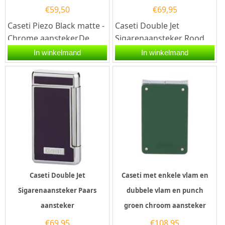
€
59,50
€
69,95
Caseti Piezo Black matte -
Caseti Double Jet
Chrome aansteker.De
Sigarenaansteker Rood
Caseti Piezo Black matte -
Aansteker.De Caseti
In winkelmand
In winkelmand
Chrome aansteker heeft...
Double Jet
Sigarenaansteker Rood...
Caseti Double Jet
Caseti met enkele vlam en
Sigarenaansteker Paars
dubbele vlam en punch
aansteker
groen chroom aansteker
€
69,95
€
108,95