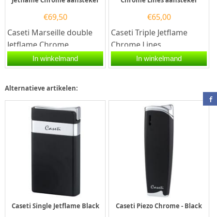
€
69,50
€
65,00
Caseti Marseille double
Caseti Triple Jetflame
Jetflame Chrome
Chrome Lines
aansteker.De Caseti
aansteker.De Caseti Triple
In winkelmand
In winkelmand
Marseille double Jetflame
jetflame aansteker heeft
Chrome...
een...
Alternatieve artikelen:
Caseti Single Jetflame Black
Caseti Piezo Chrome - Black