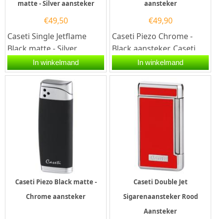
matte - Silver aansteker
aansteker
€
49,50
€
49,90
Caseti Single Jetflame
Caseti Piezo Chrome -
Black matte - Silver
Black aansteker. Caseti
aansteker.Caseti Single
Piezo Chrome - Black
In winkelmand
In winkelmand
Jetflame Black matte -
aansteker heeft een
Silver...
zwarte...
Caseti Piezo Black matte -
Caseti Double Jet
Chrome aansteker
Sigarenaansteker Rood
Aansteker