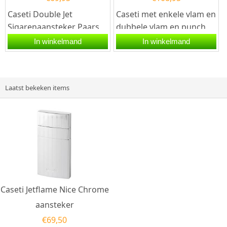
Caseti Double Jet
Caseti met enkele vlam en
Sigarenaansteker Paars
dubbele vlam en punch
aansteker.De Caseti
groen chroom
In winkelmand
In winkelmand
Double Jet
aansteker.De Caseti met
Sigarenaansteker Paars...
enkele vlam en...
Laatst bekeken items
Caseti Jetflame Nice Chrome
aansteker
€
69,50