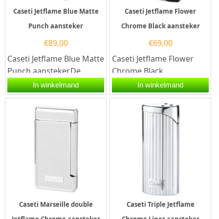
Caseti Jetflame Blue Matte
Caseti Jetflame Flower
Punch aansteker
Chrome Black aansteker
€
89,00
€
69,00
Caseti Jetflame Blue Matte
Caseti Jetflame Flower
Punch aansteker.De
Chrome Black
Caseti Jetflame Blue Matte
aansteker.De Caseti
In winkelmand
In winkelmand
Punch aansteker is
Jetflame Flower Chrome
blauw...
Black aansteker...
Caseti Marseille double
Caseti Triple Jetflame
Jetflame Chrome aansteker
Chrome Lines aansteker