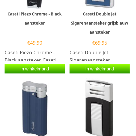
Caseti Piezo Chrome - Black
Caseti Double Jet
aansteker
Sigarenaansteker grijsblauw
aansteker
€
49,90
€
69,95
Caseti Piezo Chrome -
Caseti Double Jet
Black aansteker. Caseti
Sigarenaansteker
Piezo Chrome - Black
grijsblauw aansteker.De
In winkelmand
In winkelmand
aansteker heeft een
Caseti Double Jet
zwarte...
Sigarenaansteker...